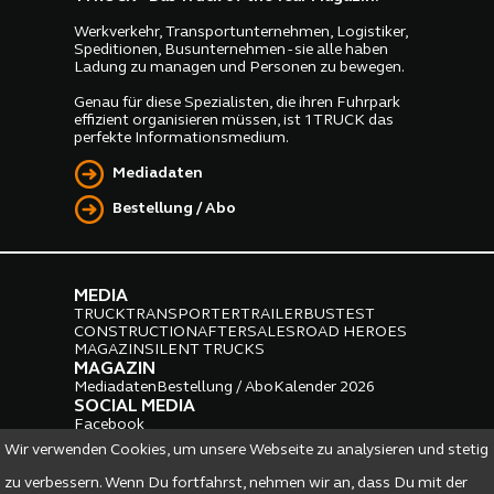
Werkverkehr, Transportunternehmen, Logistiker,
Speditionen, Busunternehmen - sie alle haben
Ladung zu managen und Personen zu bewegen.
Genau für diese Spezialisten, die ihren Fuhrpark
effizient organisieren müssen, ist 1TRUCK das
perfekte Informationsmedium.
Mediadaten
Bestellung / Abo
MEDIA
TRUCK
TRANSPORTER
TRAILER
BUS
TEST
CONSTRUCTION
AFTERSALES
ROAD HEROES
MAGAZIN
SILENT TRUCKS
MAGAZIN
Mediadaten
Bestellung / Abo
Kalender 2026
SOCIAL MEDIA
Facebook
Instagram
LinkedIn
Wir verwenden Cookies, um unsere Webseite zu analysieren und stetig
PARTNER
zu verbessern. Wenn Du fortfahrst, nehmen wir an, dass Du mit der