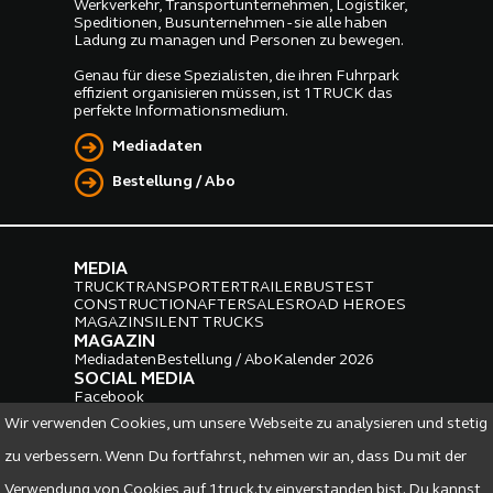
Werkverkehr, Transportunternehmen, Logistiker,
Speditionen, Busunternehmen - sie alle haben
Ladung zu managen und Personen zu bewegen.
Genau für diese Spezialisten, die ihren Fuhrpark
effizient organisieren müssen, ist 1TRUCK das
perfekte Informationsmedium.
Mediadaten
Bestellung / Abo
MEDIA
TRUCK
TRANSPORTER
TRAILER
BUS
TEST
CONSTRUCTION
AFTERSALES
ROAD HEROES
MAGAZIN
SILENT TRUCKS
MAGAZIN
Mediadaten
Bestellung / Abo
Kalender 2026
SOCIAL MEDIA
Facebook
Instagram
LinkedIn
Wir verwenden Cookies, um unsere Webseite zu analysieren und stetig
PARTNER
zu verbessern. Wenn Du fortfahrst, nehmen wir an, dass Du mit der
Verwendung von Cookies auf 1truck.tv einverstanden bist. Du kannst