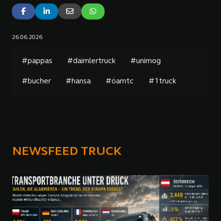
26.06.2026
#pappas
#daimlertruck
#unimog
#bucher
#hansa
#öamtc
#1truck
NEWSFEED TRUCK