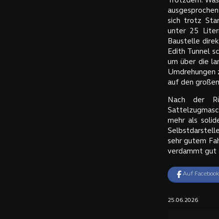
Trotzdem: Was 
ausgesprochen 
sich trotz Sta
unter 25 Lite
Baustelle dire
Edith Tunnel s
um über die la
Umdrehungen zu
auf den große
Nach der Rü
Sattelzugmaschi
mehr als solid
Selbstdarstel
sehr gutem Fah
verdammt gut 
Auf Facebook
25.06.2026