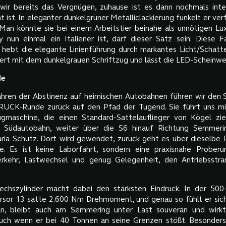
 wir bereits das Vergnügen, zuhause ist es dann nochmals inten
 ist. In eleganter dunkelgrüner Metalliclackierung funkelt er verf
an könnte sie bei einem Arbeitstier beinahe als unnötigen Lu
 nun einmal ein Italiener ist, darf dieser Satz sein: Diese 
 hebt die elegante Linienführung durch markantes Licht/Schatte
iert mit dem dunkelgrauen Schriftzug und lässt die LED-Scheinwer
de
ahren der Abstinenz auf heimischen Autobahnen führen wir den 
UCK-Runde zurück auf den Pfad der Tugend. Sie führt uns mit
gmaschine, die einen Standard-Sattelauflieger von Kögel zie
e Südautobahn, weiter über die S6 hinauf Richtung Semmeri
ria Schutz. Dort wird gewendet, zurück geht es über dieselbe R
. Es ist keine Laborfahrt, sondern eine praxisnahe Proberu
erkehr, Lastwechsel und genug Gelegenheit, den Antriebsstra
Sechszylinder macht dabei den stärksten Eindruck. In der 500
ursor 13 satte 2.600 Nm Drehmoment, und genau so fühlt er sic
an, bleibt auch am Semmering unter Last souverän und wirkt 
auch wenn er bei 40 Tonnen an seine Grenzen stößt. Besonders