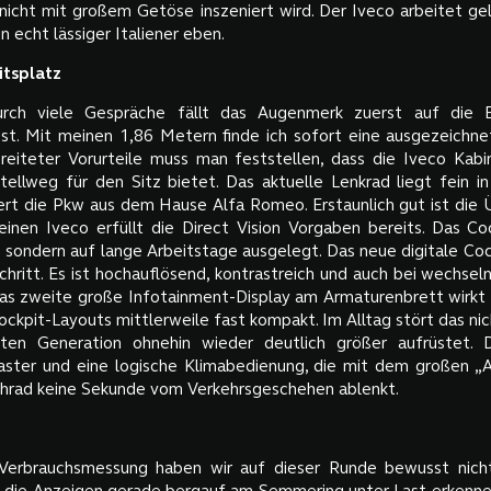
 nicht mit großem Getöse inszeniert wird. Der Iveco arbeitet gel
n echt lässiger Italiener eben.
itsplatz
rch viele Gespräche fällt das Augenmerk zuerst auf die 
st. Mit meinen 1,86 Metern finde ich sofort eine ausgezeichnet
eiteter Vorurteile muss man feststellen, dass die Iveco Kabi
ellweg für den Sitz bietet. Das aktuelle Lenkrad liegt fein i
iert die Pkw aus dem Hause Alfa Romeo. Erstaunlich gut ist die 
inen Iveco erfüllt die Direct Vision Vorgaben bereits. Das Coc
 sondern auf lange Arbeitstage ausgelegt. Das neue digitale Coc
schritt. Es ist hochauflösend, kontrastreich und auch bei wechse
Das zweite große Infotainment-Display am Armaturenbrett wirkt 
ckpit-Layouts mittlerweile fast kompakt. Im Alltag stört das ni
ten Generation ohnehin wieder deutlich größer aufrüstet. 
Taster und eine logische Klimabedienung, die mit dem großen „
hrad keine Sekunde vom Verkehrsgeschehen ablenkt.
e Verbrauchsmessung haben wir auf dieser Runde bewusst nich