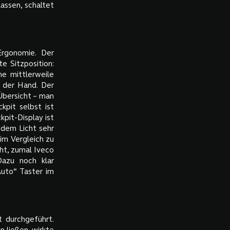
assen, schaltet
Ergonomie. Der
e Sitzposition:
ne mittlerweile
n der Hand. Der
Übersicht – man
kpit selbst ist
kpit-Display ist
lndem Licht sehr
im Vergleich zu
cht, zumal Iveco
Dazu noch klar
Auto“ Taster im
t durchgeführt.