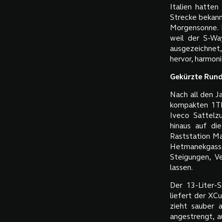
Italien hatten
Strecke bekannt
Morgensonne. M
weil der S-Way
ausgezeichnet,
hervor, harmon
Gekürzte Run
Nach all den J
kompakten 1TR
Iveco Sattelzu
hinaus auf di
Raststation Ma
Hetmanekgasse
Steigungen, V
lassen.
Der 13-Liter-
liefert der XC
zieht sauber 
angestrengt, 