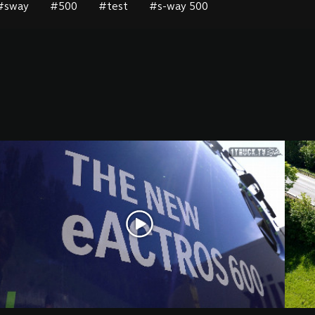
#sway
#500
#test
#s-way 500