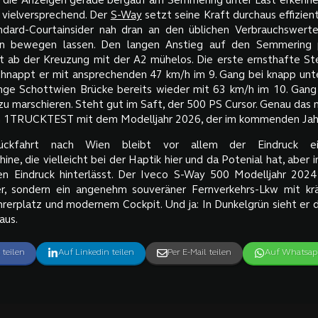
die Anzeigen gerade bergauf am Semmering unter Last erkennen
vielversprechend. Der
S-Way
setzt seine Kraft durchaus effizien
ndard-Courtainsider nah dran an den üblichen Verbrauchswert
rn bewegen lassen. Den langen Anstieg auf den Semmering 
kt ab der Kreuzung mit der A2 mühelos. Die erste ernsthafte S
chnappt er mit ansprechenden 47 km/h im 9. Gang bei knapp unt
nge Schottwien Brücke bereits wieder mit 63 km/h im 10. Gang
 marschieren. Steht gut im Saft, der 500 PS Cursor. Genau das 
n 1TRUCKTEST mit dem Modelljahr 2026, der im kommenden Jahr
ckfahrt nach Wien bleibt vor allem der Eindruck ein
ne, die vielleicht bei der Haptik hier und da Potenial hat, aber
en Eindruck hinterlässt. Der Iveco S-Way 500 Modelljahr 2024 
ler, sondern ein angenehm souveräner Fernverkehrs-Lkw mit kr
rerplatz und modernem Cockpit. Und ja: In Dunkelgrün sieht er 
aus.
 teilen
Auf Linkedin teilen
Per E-Mail teilen
Auf Whatsapp