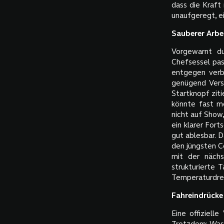
dass die Kraft
unaufgeregt, ei
Sauberer Arbe
Vorgewarnt du
Chefsessel pas
entgegen verbr
genügend Verst
Startknopf zit
könnte fast me
nicht auf Show,
ein klarer Fort
gut ablesbar. 
den jüngsten Co
mit der nächs
strukturierte 
Temperaturdre
Fahreindrücke
Eine offiziell