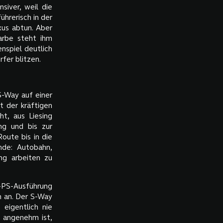
siver, weil die
ührerisch in der
xus abtun. Aber
Farbe steht ihm
nspiel deutlich
fer blitzen.
S-Way auf einer
 der kräftigen
ht, aus Liesing
ng und bis zur
oute bis in die
nde: Autobahn,
ng arbeiten zu
-PS-Ausführung
h an. Der S-Way
eigentlich nie
 angenehm ist,