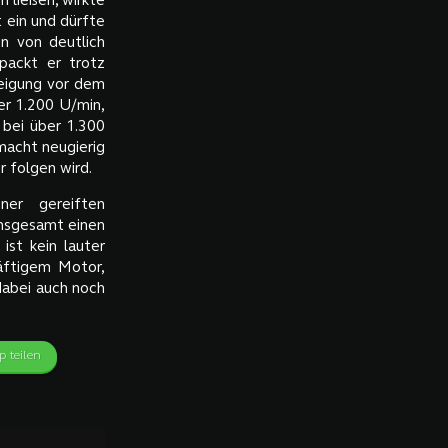
 ließen, wirkte
t ein und dürfte
en von deutlich
packt er trotz
teigung vor dem
er 1.200 U/min,
 bei über 1.300
macht neugierig
 folgen wird.
er gereiften
 insgesamt einen
ist kein lauter
äftigem Motor,
dabei auch noch
 teilen