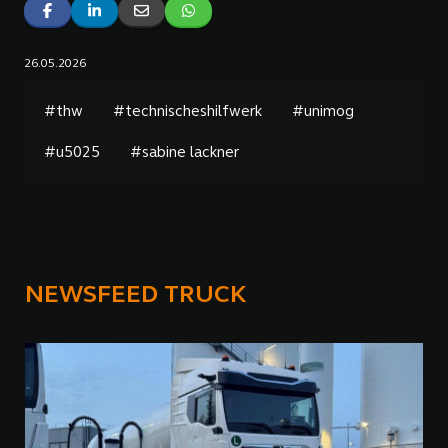
26.05.2026
#thw
#technischeshilfwerk
#unimog
#u5025
#sabine lackner
NEWSFEED TRUCK