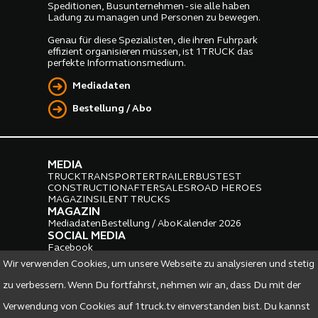
Speditionen, Busunternehmen - sie alle haben
Ladung zu managen und Personen zu bewegen.
Genau für diese Spezialisten, die ihren Fuhrpark
effizient organisieren müssen, ist 1TRUCK das
perfekte Informationsmedium.
Mediadaten
Bestellung / Abo
MEDIA
TRUCK
TRANSPORTER
TRAILER
BUS
TEST
CONSTRUCTION
AFTERSALES
ROAD HEROES
MAGAZIN
SILENT TRUCKS
MAGAZIN
Mediadaten
Bestellung / Abo
Kalender 2026
SOCIAL MEDIA
Facebook
Instagram
LinkedIn
Wir verwenden Cookies, um unsere Webseite zu analysieren und stetig
PARTNER
zu verbessern. Wenn Du fortfahrst, nehmen wir an, dass Du mit der
Verwendung von Cookies auf 1truck.tv einverstanden bist. Du kannst