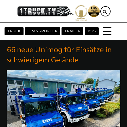
TRUCK
TRANSPORTER
TRAILER
BUS
66 neue Unimog für Einsätze in
schwierigem Gelände