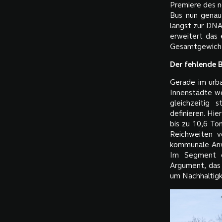
Premiere des 
Bus nun genau 
längst zur DNA
erweitert das 
Gesamtgewich
Der fehlende B
Gerade im urba
Innenstädte we
gleichzeitig 
definieren. Hi
bis zu 10,6 To
Reichweiten v
kommunale Anw
Im Segment o
Argument, das
um Nachhaltigk