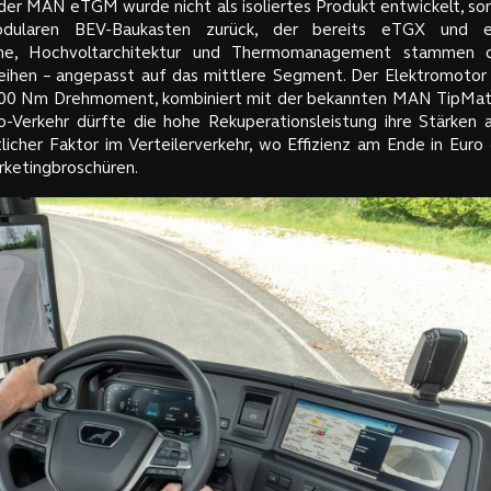
 der MAN eTGM wurde nicht als isoliertes Produkt entwickelt, son
dularen BEV-Baukasten zurück, der bereits eTGX und e
eme, Hochvoltarchitektur und Thermomanagement stammen d
ihen – angepasst auf das mittlere Segment. Der Elektromotor
800 Nm Drehmoment, kombiniert mit der bekannten MAN TipMati
-Verkehr dürfte die hohe Rekuperationsleistung ihre Stärken a
licher Faktor im Verteilerverkehr, wo Effizienz am Ende in Euro
rketingbroschüren.