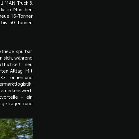
ill MAN Truck &
 die in München
 neue 16-Tonner
2 bis 50 Tonnen
triebe spürbar.
n sich, während
ftlichkeit neu
rten Alltag: Mit
u 33 Tonnen und
marktlogistik,
bemerkenswert:
orteile – ein
agefragen rund