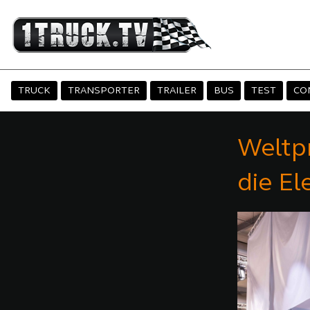
TRUCK
TRANSPORTER
TRAILER
BUS
TEST
CO
Weltp
die El