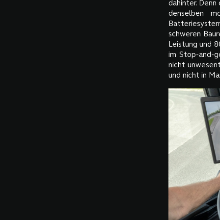
dahinter. Denn
denselben mo
Batteriesyst
schweren Baure
Leistung und 
im Stop-and-go
nicht unwesent
und nicht in Ma