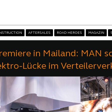
NSTRUCTION
AFTERSALES
ROAD HEROES
MAGAZIN
remiere in Mailand: MAN sc
ektro-Lücke im Verteilerver