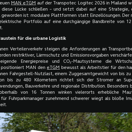
neuen
MAN eTGM
auf der Transpotec Logitec 2026 in Mailand w
diese Lücke schließen – und setzt dabei auf eine Strategie,
 geworden ist: modulare Plattformen statt Einzellösungen. Der
elektrische Portfolio auf eine durchgängige Bandbreite von 1
t.
austein für die urbane Logistik
nen Verteilerverkehr steigen die Anforderungen an Transportbe
rden restriktiver, Lärmschutz und Emissionsvorgaben verschärfe
steigende Energiepreise und CO₂-Mautsysteme die Wirtscha
er positioniert MAN den
eTGM
bewusst als Arbeitstier für den ha
nnen Fahrgestell-Nutzlast, einem Zuggesamtgewicht von bis z
on bis zu 480 Kilometern richtet sich der Stromer an Super
endungen, Bauverkehre und regionale Distribution. Besonders 
berhalb von 16 Tonnen winken vielerorts erhebliche Mautv
 für Fuhrparkmanager zunehmend schwerer wiegt als bloße Im
eit.