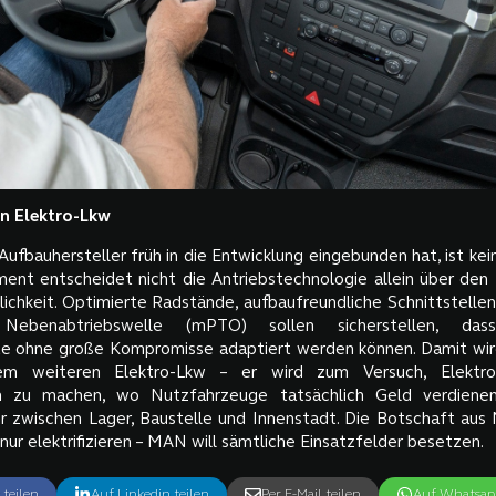
in Elektro-Lkw
fbauhersteller früh in die Entwicklung eingebunden hat, ist kei
ent entscheidet nicht die Antriebstechnologie allein über den 
lichkeit. Optimierte Radstände, aufbaufreundliche Schnittstelle
 Nebenabtriebswelle (mPTO) sollen sicherstellen, das
e ohne große Kompromisse adaptiert werden können. Damit wi
em weiteren Elektro-Lkw – er wird zum Versuch, Elektrom
h zu machen, wo Nutzfahrzeuge tatsächlich Geld verdienen
r zwischen Lager, Baustelle und Innenstadt. Die Botschaft aus M
nur elektrifizieren – MAN will sämtliche Einsatzfelder besetzen.
 teilen
Auf Linkedin teilen
Per E-Mail teilen
Auf Whatsapp