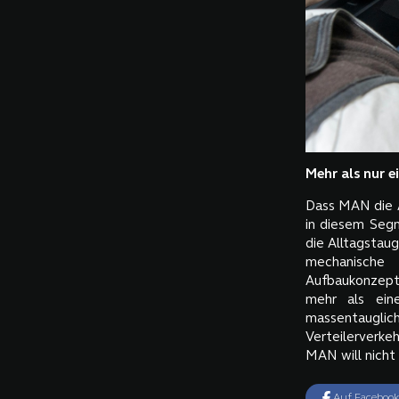
Mehr als nur e
Dass MAN die Au
in diesem Segm
die Alltagstaug
mechanische
Aufbaukonzept
mehr als ein
massentauglic
Verteilerverkeh
MAN will nicht 
Auf Facebook