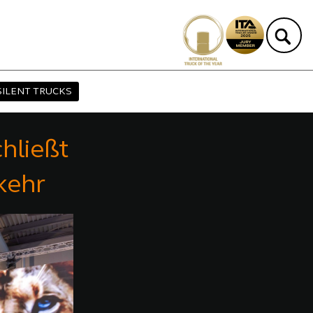
SILENT TRUCKS
hließt
kehr