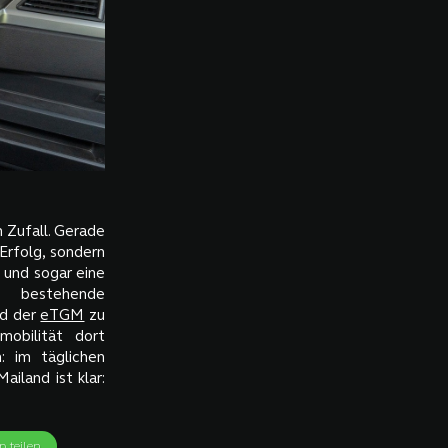
n Zufall. Gerade
Erfolg, sondern
n und sogar eine
s bestehende
rd der
eTGM
zu
obilität dort
: im täglichen
ailand ist klar:
 teilen