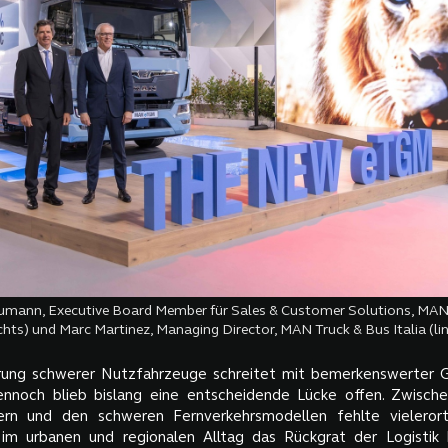
aumann, Executive Board Member für Sales & Customer Solutions, MAN
chts) und Marc Martinez, Managing Director, MAN Truck & Bus Italia (li
ierung schwerer Nutzfahrzeuge schreitet mit bemerkenswerter 
ennoch blieb bislang eine entscheidende Lücke offen. Zwische
ilern und den schweren Fernverkehrsmodellen fehlte vieleror
im urbanen und regionalen Alltag das Rückgrat der Logistik 