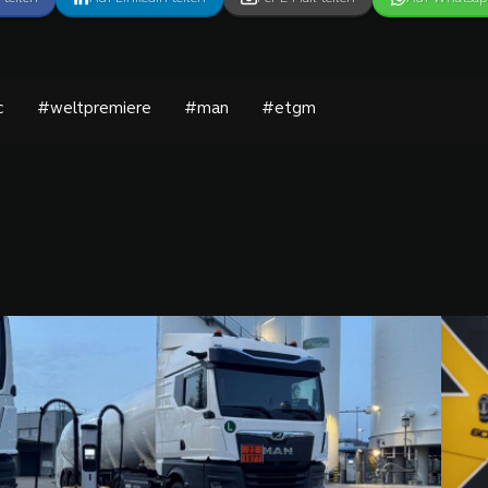
c
#weltpremiere
#man
#etgm