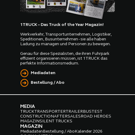
1TRUCK – Das Truck of the Year Magazin!
Werkverkehr, Transportunternehmen, Logistiker,
Speditionen, Busunternehmen - sie alle haben
Ladung zu managen und Personen zu bewegen.
Genau für diese Spezialisten, die ihren Fuhrpark
effizient organisieren müssen, ist 1TRUCK das
perfekte Informationsmedium.
Mediadaten
Bestellung / Abo
MEDIA
TRUCK
TRANSPORTER
TRAILER
BUS
TEST
CONSTRUCTION
AFTERSALES
ROAD HEROES
MAGAZIN
SILENT TRUCKS
MAGAZIN
Mediadaten
Bestellung / Abo
Kalender 2026