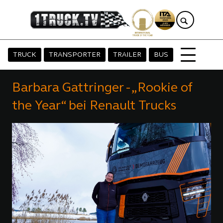
TRUCK
TRANSPORTER
TRAILER
BUS
Barbara Gattringer - „Rookie of
the Year“ bei Renault Trucks