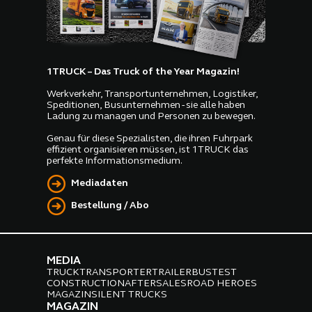
1TRUCK – Das Truck of the Year Magazin!
Werkverkehr, Transportunternehmen, Logistiker,
Speditionen, Busunternehmen - sie alle haben
Ladung zu managen und Personen zu bewegen.
Genau für diese Spezialisten, die ihren Fuhrpark
effizient organisieren müssen, ist 1TRUCK das
perfekte Informationsmedium.
Mediadaten
Bestellung / Abo
MEDIA
TRUCK
TRANSPORTER
TRAILER
BUS
TEST
CONSTRUCTION
AFTERSALES
ROAD HEROES
MAGAZIN
SILENT TRUCKS
MAGAZIN