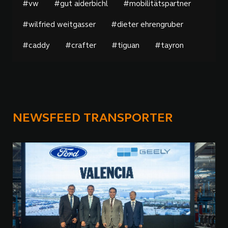
#vw
#gut aiderbichl
#mobilitätspartner
#wilfried weitgasser
#dieter ehrengruber
#caddy
#crafter
#tiguan
#tayron
NEWSFEED TRANSPORTER