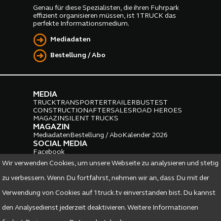
Genau für diese Spezialisten, die ihren Fuhrpark
effizient organisieren müssen, ist 1TRUCK das
perfekte Informationsmedium.
Mediadaten
Bestellung / Abo
MEDIA
TRUCK
TRANSPORTER
TRAILER
BUS
TEST
CONSTRUCTION
AFTERSALES
ROAD HEROES
MAGAZIN
SILENT TRUCKS
MAGAZIN
Mediadaten
Bestellung / Abo
Kalender 2026
SOCIAL MEDIA
Facebook
Instagram
LinkedIn
Wir verwenden Cookies, um unsere Webseite zu analysieren und stetig
PARTNER
zu verbessern. Wenn Du fortfahrst, nehmen wir an, dass Du mit der
Verwendung von Cookies auf 1truck.tv einverstanden bist. Du kannst
den Analysedienst jederzeit deaktivieren. Weitere Informationen