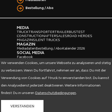
Mediadaten
Bestellung / Abo
MEDIA
TRUCK
TRANSPORTER
TRAILER
BUS
TEST
CONSTRUCTION
AFTERSALES
ROAD HEROES
MAGAZIN
SILENT TRUCKS
MAGAZIN
Mediadaten
Bestellung / Abo
Kalender 2026
SOCIAL MEDIA
Facebook
Instagram
LinkedIn
Wir verwenden Cookies, um unsere Webseite zu analysieren und stetig
PARTNER
zu verbessern. Wenn Du fortfahrst, nehmen wir an, dass Du mit der
Verwendung von Cookies auf 1truck.tv einverstanden bist. Du kannst
den Analysedienst jederzeit deaktivieren. Weitere Informationen
findest Du in unseren
Datenschutzbedingungen
.
DATENSCHUTZ
IMPRESSUM
VERSTANDEN