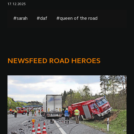
17.12.2025
#sarah
#daf
#queen of the road
NEWSFEED ROAD HEROES