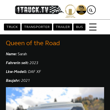
TRUCK
TRANSPORTER
TRAILER
BUS
Queen of the Road
Name:
Sarah
Fahrerin seit:
2023
Lkw-Modell:
DAF XF
Baujahr:
2021