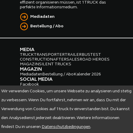
effizient organisieren müssen, ist 1TRUCK das
perfekte Informationsmedium.
Mediadaten
Bestellung / Abo
MEDIA
TRUCK
TRANSPORTER
TRAILER
BUS
TEST
CONSTRUCTION
AFTERSALES
ROAD HEROES
MAGAZIN
SILENT TRUCKS
MAGAZIN
Mediadaten
Bestellung / Abo
Kalender 2026
SOCIAL MEDIA
Facebook
Instagram
LinkedIn
Wir verwenden Cookies, um unsere Webseite zu analysieren und stetig
PARTNER
zu verbessern. Wenn Du fortfahrst, nehmen wir an, dass Du mit der
Verwendung von Cookies auf 1truck.tv einverstanden bist. Du kannst
den Analysedienst jederzeit deaktivieren. Weitere Informationen
findest Du in unseren
Datenschutzbedingungen
.
DATENSCHUTZ