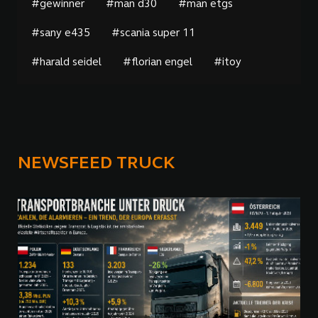
#gewinner
#man d30
#man etgs
#sany e435
#scania super 11
#harald seidel
#florian engel
#itoy
NEWSFEED TRUCK