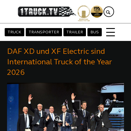
TRUCK
TRANSPORTER
TRAILER
BUS
DAF XD und XF Electric sind
International Truck of the Year
2026