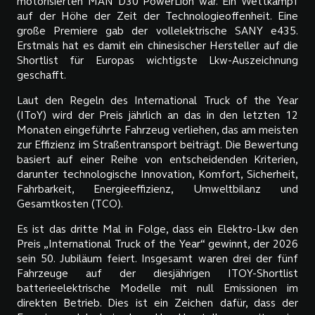
motorisierten MAN D30 PowerLion war. Ein Wettkampf
auf der Höhe der Zeit der Technologieoffenheit. Eine
große Premiere gab der vollelektrische SANY e435.
Erstmals hat es damit ein chinesischer Hersteller auf die
Shortlist für Europas wichtigste Lkw-Auszeichnung
geschafft.
Laut den Regeln des International Truck of the Year
(IToY) wird der Preis jährlich an das in den letzten 12
Monaten eingeführte Fahrzeug verliehen, das am meisten
zur Effizienz im Straßentransport beiträgt. Die Bewertung
basiert auf einer Reihe von entscheidenden Kriterien,
darunter technologische Innovation, Komfort, Sicherheit,
Fahrbarkeit, Energieeffizienz, Umweltbilanz und
Gesamtkosten (TCO).
Es ist das dritte Mal in Folge, dass ein Elektro-Lkw den
Preis „International Truck of the Year“ gewinnt, der 2026
sein 50. Jubiläum feiert. Insgesamt waren drei der fünf
Fahrzeuge auf der diesjährigen ITOY-Shortlist
batterieelektrische Modelle mit null Emissionen im
direkten Betrieb. Dies ist ein Zeichen dafür, dass der