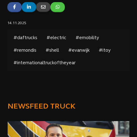
14.11.2025
#daftrucks
#electric
#emobility
#remondis
#shell
#evanwijk
#itoy
#internationaltruckoftheyear
NEWSFEED TRUCK