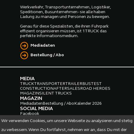
Werkverkehr, Transportunternehmen, Logistiker,
Speditionen, Busunternehmen - sie alle haben
Ladung zu managen und Personen zu bewegen.
Genau für diese Spezialisten, die ihren Fuhrpark
effizient organisieren müssen, ist 1TRUCK das
perfekte Informationsmedium.
Mediadaten
Bestellung / Abo
MEDIA
TRUCK
TRANSPORTER
TRAILER
BUS
TEST
CONSTRUCTION
AFTERSALES
ROAD HEROES
MAGAZIN
SILENT TRUCKS
MAGAZIN
Mediadaten
Bestellung / Abo
Kalender 2026
SOCIAL MEDIA
Facebook
Instagram
LinkedIn
Wir verwenden Cookies, um unsere Webseite zu analysieren und stetig
PARTNER
zu verbessern. Wenn Du fortfahrst, nehmen wir an, dass Du mit der