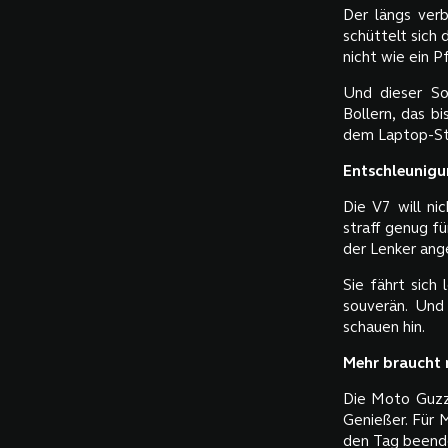
Der längs ver
schüttelt sich 
nicht wie ein P
Und dieser So
Bollern, das bi
dem Laptop-St
Entschleunigu
Die V7 will ni
straff genug fü
der Lenker ang
Sie fährt sich 
souverän. Und
schauen hin.
Mehr braucht 
Die Moto Guzzi
Genießer. Für 
den Tag beende