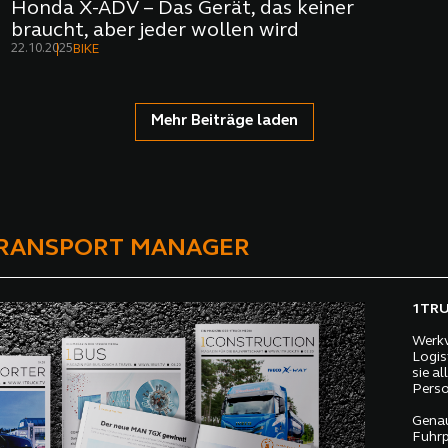
Honda X-ADV – Das Gerät, das keiner
braucht, aber jeder wollen wird
22.10.2025
BIKE
Mehr Beiträge laden
TRANSPORT MANAGER
1TRUC
Werkv
Logis
sie a
Perso
Genau
Fuhrp