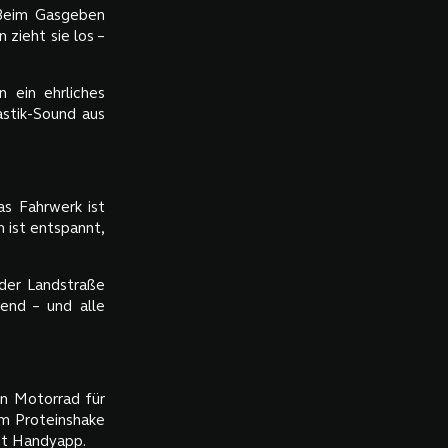
 Beim Gasgeben
 zieht sie los –
 ein ehrliches
lastik-Sound aus
as Fahrwerk ist
n ist entspannt,
f der Landstraße
end – und alle
in Motorrad für
em Proteinshake
it Handyapp.