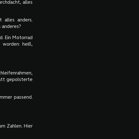
rchdacht, alles
 alles anders.
s anderes?
d. Ein Motorrad
 worden: heiß,
chleifenrahmen,
att gepolsterte
, immer passend.
 um Zahlen. Hier