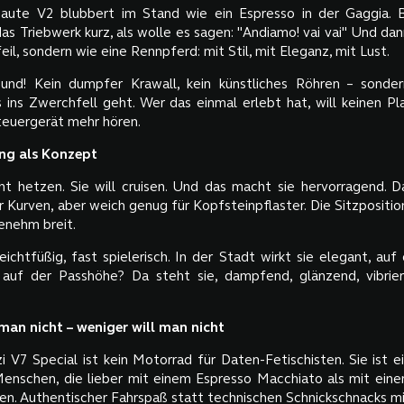
baute V2 blubbert im Stand wie ein Espresso in der Gaggia.
das Triebwerk kurz, als wolle es sagen: "Andiamo! vai vai" Und dann
feil, sondern wie eine Rennpferd: mit Stil, mit Eleganz, mit Lust.
und! Kein dumpfer Krawall, kein künstliches Röhren – sondern
s ins Zwerchfell geht. Wer das einmal erlebt hat, will keinen P
euergerät mehr hören.
ng als Konzept
cht hetzen. Sie will cruisen. Und das macht sie hervorragend. D
r Kurven, aber weich genug für Kopfsteinpflaster. Die Sitzpositio
enehm breit.
leichtfüßig, fast spielerisch. In der Stadt wirkt sie elegant, au
 auf der Passhöhe? Da steht sie, dampfend, glänzend, vibrier
man nicht – weniger will man nicht
 V7 Special ist kein Motorrad für Daten-Fetischisten. Sie ist e
Menschen, die lieber mit einem Espresso Macchiato als mit ein
n. Authentischer Fahrspaß statt technischen Schnickschnacks m