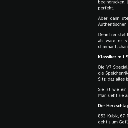
beeindrucken. 
perfekt.
Aber dann ste
Authentischer,
Denn hier steh
als wäre es v
charmant, char
Klassiker mit 
Die V7 Special
die Speichenrä
Sitz: das alles 
Sie ist wie ein
Man sieht sie a
Der Herzschlag
853 Kubik, 67 P
geht’s um Gefü