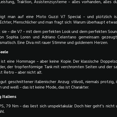
Leistung, Traktion, Assistenzsysteme – alles vorhanden, alles du
igt man auf eine Moto Guzzi V7 Special – und plötzlich ist
 Echter, Menschlicher und man fragt sich: Warum überhaupt etwa
t sie – die V7 – mit dem perfekten Look und dem perfekten Soun
on Sophia Loren und Adriano Celentano gemeinsam gezeugt
ismatisch. Eine Diva mit rauer Stimme und goldenem Herzen.
Seele
 ist eine Hommage – aber keine Kopie. Der klassische Doppels
der, der tropfenförmige Tank mit verchromten Seiten und der s
ist Retro – aber nicht alt.
 gut geschnittener italienischer Anzug: stilvoll, niemals protzig
n und weiß – das ist keine Mode, das ist Charakter.
 Italiens
S, 79 Nm – das liest sich unspektakulär. Doch hier geht’s nicht
hl.