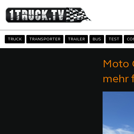
TRUCK
TRANSPORTER
TRAILER
BUS
TEST
CO
Moto G
mehr f