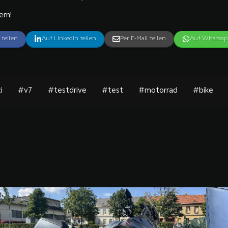
ern!
 teilen
Auf Linkedin teilen
Per E-Mail teilen
Auf Whatsapp
i
#v7
#testdrive
#test
#motorrad
#bike