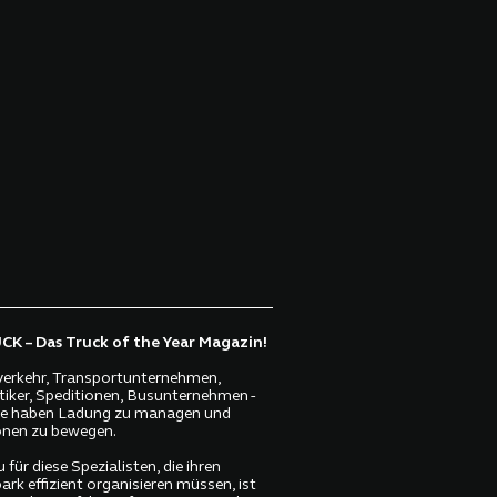
K – Das Truck of the Year Magazin!
erkehr, Transportunternehmen,
tiker, Speditionen, Busunternehmen -
lle haben Ladung zu managen und
nen zu bewegen.
 für diese Spezialisten, die ihren
ark effizient organisieren müssen, ist