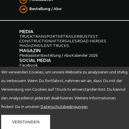
Bestellung / Abo
MEDIA
TRUCK
TRANSPORTER
TRAILER
BUS
TEST
CONSTRUCTION
AFTERSALES
ROAD HEROES
MAGAZIN
SILENT TRUCKS
MAGAZIN
Mediadaten
Bestellung / Abo
Kalender 2026
SOCIAL MEDIA
Facebook
Instagram
LinkedIn
Wir verwenden Cookies, um unsere Webseite zu analysieren und stetig
PARTNER
zu verbessern. Wenn Du fortfahrst, nehmen wir an, dass Du mit der
Verwendung von Cookies auf 1truck.tv einverstanden bist. Du kannst
den Analysedienst jederzeit deaktivieren. Weitere Informationen
findest Du in unseren
Datenschutzbedingungen
.
DATENSCHUTZ
IMPRESSUM
VERSTANDEN