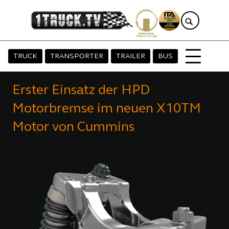
TRUCK
TRANSPORTER
TRAILER
BUS
Erster Einsatz der HPD
Motorbremse im neuen X10TM
Motor von Cummins