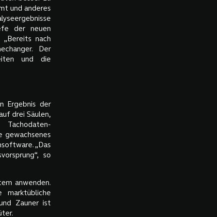
mmt und anderes
alyseergebnisse
iefe der neuen
 „Bereits nach
echanger. Der
eiten und die
n Ergebnis der
uf drei Säulen,
 Tachodaten-
te gewachsenes
software. „Das
vorsprung“, so
stem anwenden.
e marktübliche
und Zauner ist
ter.