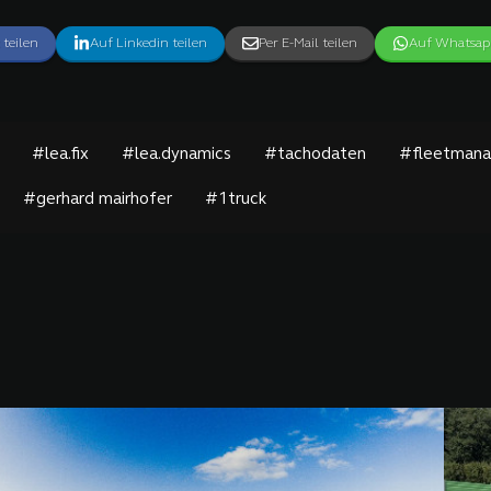
 teilen
Auf Linkedin teilen
Per E-Mail teilen
Auf Whatsapp
#lea.fix
#lea.dynamics
#tachodaten
#fleetman
#gerhard mairhofer
#1truck