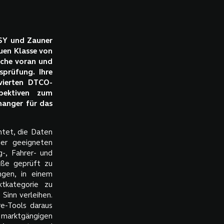
ASY und Zauner
euen Klasse von
nche voran und
sprüfung. Ihre
ivierten DTCO-
pektiven zum
hanger für das
htet, die Daten
ner geeigneten
-, Fahrer- und
öße geprüft zu
gen, in einem
tkategorie zu
Sinn verleihen.
e-Tools daraus
uf marktgängigen