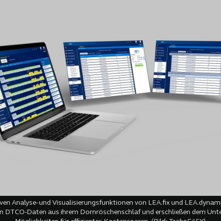
iven Analyse- und Visualisierungsfunktionen von LEA.fix und LEA.dynami
en DTCO-Daten aus ihrem Dornröschenschlaf und erschließen dem Unt