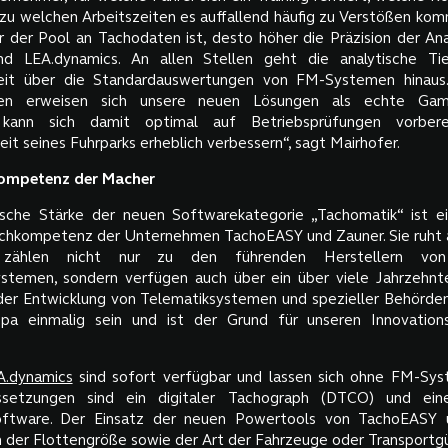
 zu welchen Arbeitszeiten es auffallend häufig zu Verstößen ko
r der Pool an Tachodaten ist, desto höher die Präzision der An
nd LEA.dynamics. An allen Stellen geht die analytische T
it über die Standardauswertungen von FM-Systemen hinaus.
en erweisen sich unsere neuen Lösungen als echte Gam
kann sich damit optimal auf Betriebsprüfungen vorber
eit seines Fuhrparks erheblich verbessern“, sagt Mairhofer.
Kompetenz der Macher
ische Stärke der neuen Softwarekategorie „Tachomatik“ ist ei
hkompetenz der Unternehmen TachoEASY und Zauner. Sie ruht a
zählen nicht nur zu den führenden Herstellern von
systemen, sondern verfügen auch über ein über viele Jahrzehn
er Entwicklung von Telematiksystemen und spezieller Behörden
opa einmalig sein und ist der Grund für unseren Innovations
A.dynamics
sind sofort verfügbar und lassen sich ohne FM-Sy
ssetzungen sind ein digitaler Tachograph (DTCO) und ein
software. Der Einsatz der neuen Powertools von TachoEASY 
 der Flottengröße sowie der Art der Fahrzeuge oder Transportgü