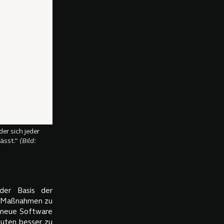
er sich jeder
ässt.“
(Bild:
der Basis der
e Maßnahmen zu
e neue Software
outen besser zu