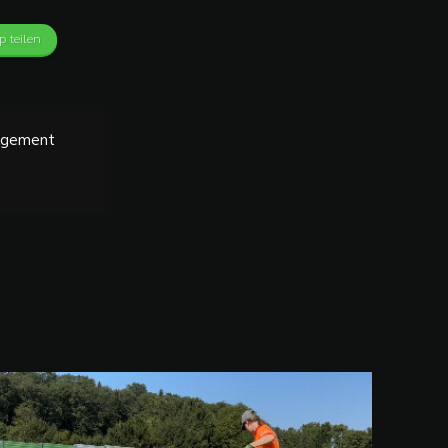
 teilen
agement