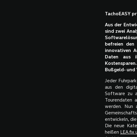
TachoEASY prä
Aus der Entwi
sind zwei Anal
Softwarelösun
befreien den 
innovativen A
Daten aus i
Kostensparen.
Bußgeld- und
Jeder Fuhrpark
aus den digit
Software zu a
Tourendaten a
werden. Nun 
Gemeinschaft
entwickeln, di
Die neue Kate
heißen
LEA.fix