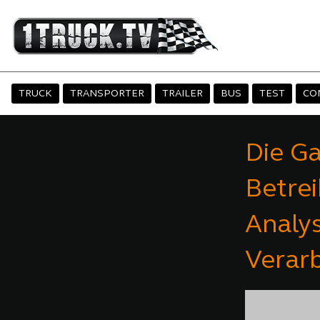
TRUCK
TRANSPORTER
TRAILER
BUS
TEST
CO
Die G
Betre
Analys
Verar