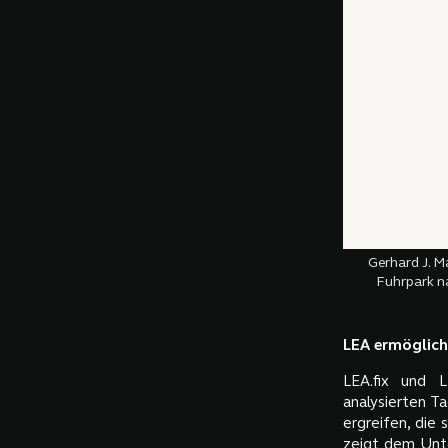
Gerhard J. M
Fuhrpark na
LEA ermöglich
LEA.fix und 
analysierten 
ergreifen, die
zeigt dem Unte