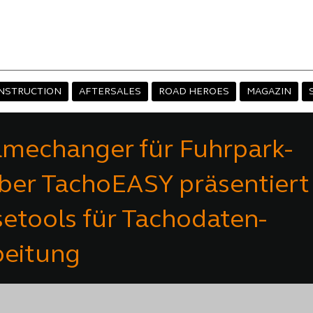
NSTRUCTION
AFTERSALES
ROAD HEROES
MAGAZIN
amechanger für Fuhrpark-
iber TachoEASY präsentiert
etools für Tachodaten-
beitung