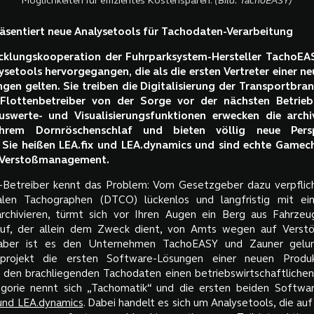
Möglichkeiten für effizientes Kostensparen.
(Bild: TachoEASY)
sentiert neue Analysetools für Tachodaten-Verarbeitung
cklungskooperation der Fuhrparksystem-Hersteller TachoE
ysetools hervorgegangen, die als die ersten Vertreter einer n
gen gelten. Sie treiben die Digitalisierung der Transportbra
Flottenbetreiber von der Sorge vor der nächsten Betrieb
uswerte- und Visualisierungsfunktionen erwecken die arch
hrem Dornröschenschlaf und bieten völlig neue Pers
 Sie heißen LEA.fix und LEA.dynamics und sind echte Gamec
 Verstoßmanagement.
-Betreiber kennt das Problem: Vom Gesetzgeber dazu verpflic
alen Tachographen (DTCO) lückenlos und langfristig mit ei
rchivieren, türmt sich vor Ihren Augen ein Berg aus Fahrzeug
uf, der allein dem Zweck dient, von Amts wegen auf Verst
aber ist es den Unternehmen TachoEASY und Zauner gelun
sprojekt die ersten Software-Lösungen einer neuen Produk
e den brachliegenden Tachodaten einen betriebswirtschaftlichen 
gorie nennt sich „Tachomatik“ und die ersten beiden Softwar
 und LEA.dynamics
. Dabei handelt es sich um Analysetools, die a