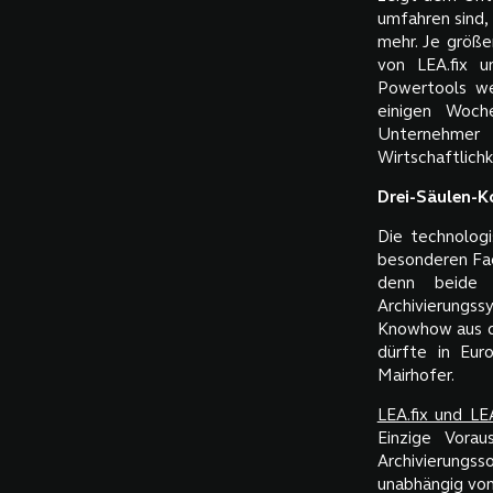
umfahren sind,
mehr. Je größe
von LEA.fix u
Powertools we
einigen Woch
Unternehmer 
Wirtschaftlichk
Drei-Säulen-
Die technolog
besonderen Fac
denn beide 
Archivierungs
Knowhow aus d
dürfte in Eur
Mairhofer.
LEA.fix und LE
Einzige Vorau
Archivierungs
unabhängig von