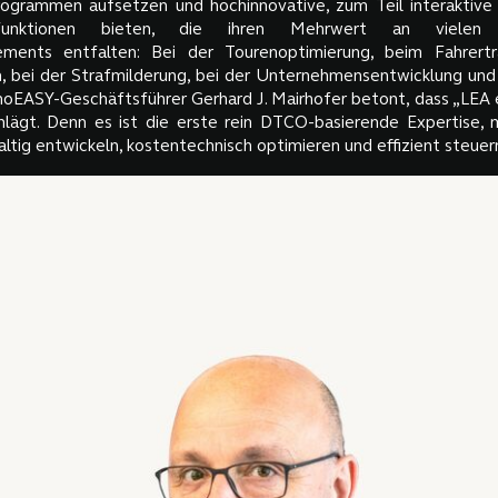
rogrammen aufsetzen und hochinnovative, zum Teil interaktiv
ungsfunktionen bieten, die ihren Mehrwert an vielen
ments entfalten: Bei der Tourenoptimierung, beim Fahrertra
 bei der Strafmilderung, bei der Unternehmensentwicklung und
hoEASY-Geschäftsführer Gerhard J. Mairhofer betont, dass „LEA e
hlägt. Denn es ist die erste rein DTCO-basierende Expertise, m
ltig entwickeln, kostentechnisch optimieren und effizient steuern