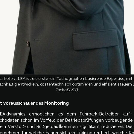
airhofer: „LEA ist die erste rein Tachographen-basierende Expertise, mit d
chhaltig entwickeln, kostentechnisch optimieren und effizient steuern l
TachoEASY)
t vorausschauendes Monitoring
LEA.dynamics ermöglichen es dem Fuhrpark-Betreiber, auf 
Tachodaten schon im Vorfeld der Betriebsprüfungen vorbeugend
 sein Verstoß- und Bußgeldaufkommen signifikant reduzieren. Di
rnehmer, für welche Fahrer sich ein Training rentiert, welche R