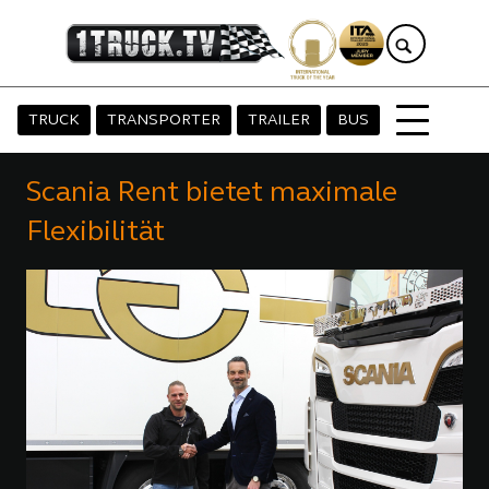
TRUCK
TRANSPORTER
TRAILER
BUS
Scania Rent bietet maximale
Flexibilität