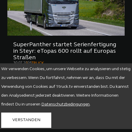
SuperPanther startet Serienfertigung
in Steyr: eTopas 600 rollt auf Europas
Straßen
30.07.2026
TRUCK
Wir verwenden Cookies, um unsere Webseite zu analysieren und stetig
zu verbessern. Wenn Du fortfahrst, nehmen wir an, dass Du mit der
Mehr Beiträge laden
Verwendung von Cookies auf 1truck.tv einverstanden bist. Du kannst
den Analysedienst jederzeit deaktivieren. Weitere Informationen
findest Du in unseren
Datenschutzbedingungen
.
VERSTANDEN
DAS MAGAZIN FÜR
TRANSPORT MANAGER