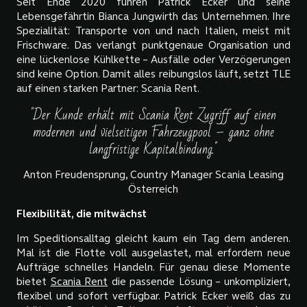
Seit Ende 2020 führen Patrick Ecker und seine
Lebensgefährtin Bianca Jungwirth das Unternehmen. Ihre
Spezialität: Transporte von und nach Italien, meist mit
Frischware. Das verlangt punktgenaue Organisation und
eine lückenlose Kühlkette – Ausfälle oder Verzögerungen
sind keine Option. Damit alles reibungslos läuft, setzt TLE
auf einen starken Partner: Scania Rent.
"Der Kunde erhält mit Scania Rent Zugriff auf einen
modernen und vielseitigen Fahrzeugpool – ganz ohne
langfristige Kapitalbindung."
Anton Freudensprung, Country Manager Scania Leasing
Österreich
Flexibilität, die mitwächst
Im Speditionsalltag gleicht kaum ein Tag dem anderen.
Mal ist die Flotte voll ausgelastet, mal erfordern neue
Aufträge schnelles Handeln. Für genau diese Momente
bietet
Scania Rent
die passende Lösung – unkompliziert,
flexibel und sofort verfügbar. Patrick Ecker weiß das zu