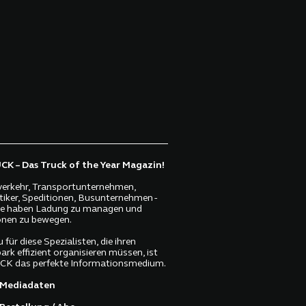
K – Das Truck of the Year Magazin!
erkehr, Transportunternehmen,
tiker, Speditionen, Busunternehmen -
lle haben Ladung zu managen und
nen zu bewegen.
 für diese Spezialisten, die ihren
ark effizient organisieren müssen, ist
K das perfekte Informationsmedium.
Mediadaten