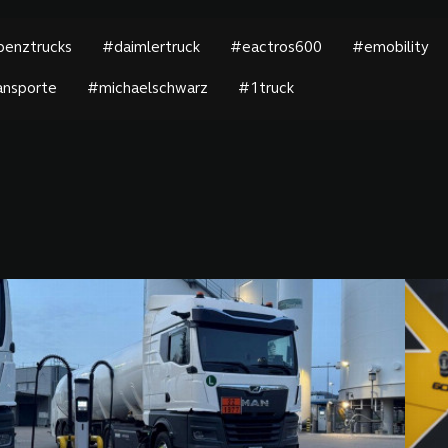
enztrucks
#daimlertruck
#eactros600
#emobility
ansporte
#michaelschwarz
#1truck