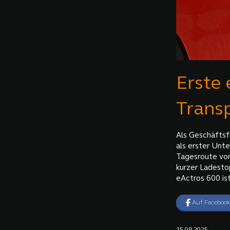
Erste 
Trans
Als Geschäftsf
als erster Unt
Tagesroute von
kurzer Ladestop
eActros 600 ist
Auf Facebook