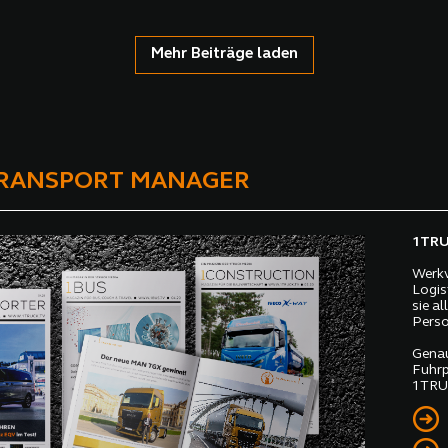
Mehr Beiträge laden
TRANSPORT MANAGER
1TRUC
Werkv
Logis
sie a
Perso
Genau
Fuhrp
1TRUC