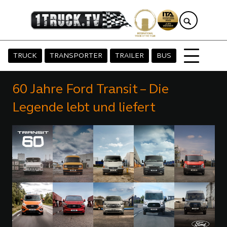
TRUCK
TRANSPORTER
TRAILER
BUS
60 Jahre Ford Transit – Die
Legende lebt und liefert