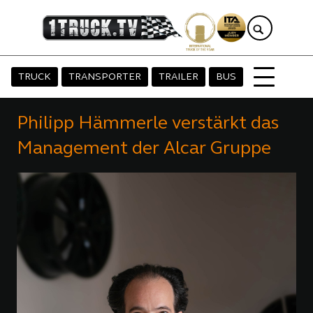
TRUCK
TRANSPORTER
TRAILER
BUS
Philipp Hämmerle verstärkt das
Management der Alcar Gruppe