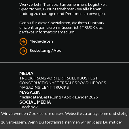
Werkverkehr, Transportunternehmen, Logistiker,
Speditionen, Busunternehmen - sie alle haben
Ladung zu managen und Personen zu bewegen.
Genau für diese Spezialisten, die ihren Fuhrpark
effizient organisieren müssen, ist 1TRUCK das
perfekte Informationsmedium.
Mediadaten
Bestellung / Abo
MEDIA
TRUCK
TRANSPORTER
TRAILER
BUS
TEST
CONSTRUCTION
AFTERSALES
ROAD HEROES
MAGAZIN
SILENT TRUCKS
MAGAZIN
Mediadaten
Bestellung / Abo
Kalender 2026
SOCIAL MEDIA
Facebook
Instagram
LinkedIn
Wir verwenden Cookies, um unsere Webseite zu analysieren und stetig
PARTNER
zu verbessern. Wenn Du fortfahrst, nehmen wir an, dass Du mit der