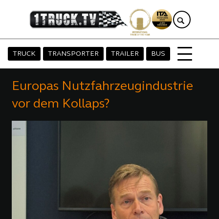
TRUCK
TRANSPORTER
TRAILER
BUS
Europas Nutzfahrzeugindustrie
vor dem Kollaps?