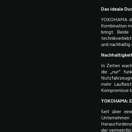
Das ideale Du
YOKOHAMA denk
Kombination mi
bringt. Beide
technikverlieb
und nachhaltig
Nachhaltigkeit
In Zeiten wach
die „nur“ fun
Nutzfahrzeugre
mehr Laufleis
Kompromisse be
YOKOHAMA: Er
Seit über ein
Unternehmen 
Herausforderun
der vermeintli