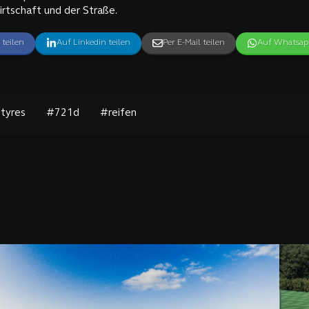
rtschaft und der Straße.
 teilen
Auf Linkedin teilen
Per E-Mail teilen
Auf Whatsapp
tyres
#721d
#reifen