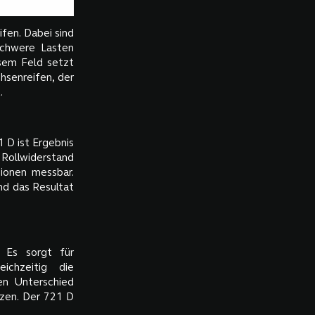
fen. Dabei sind
schwere Lasten
esem Feld setzt
hsenreifen, der
.
1 D ist Ergebnis
Rollwiderstand
sionen messbar.
ind das Resultat
: Es sorgt für
ichzeitig die
en Unterschied
tzen. Der 721 D