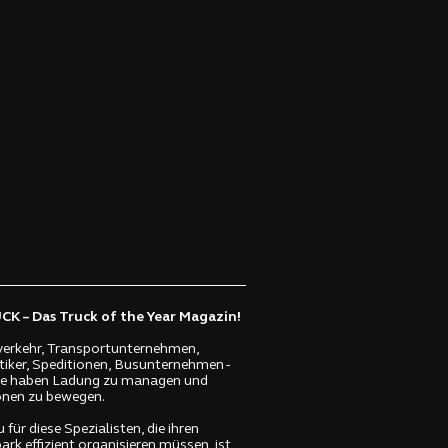
K – Das Truck of the Year Magazin!
erkehr, Transportunternehmen,
tiker, Speditionen, Busunternehmen -
lle haben Ladung zu managen und
nen zu bewegen.
 für diese Spezialisten, die ihren
ark effizient organisieren müssen, ist