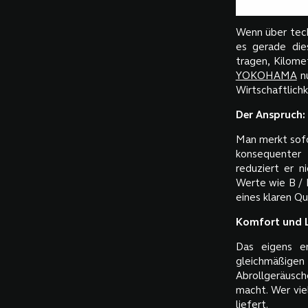
Wenn über tech
es gerade die
tragen, Kilome
YOKOHAMA
nu
Wirtschaftlichk
Der Anspruch:
Man merkt sofor
konsequenter 
reduziert er n
Werte wie B / B
eines klaren Qu
Komfort und L
Das eigens en
gleichmäßige
Abrollgeräusc
macht. Wer vie
liefert.