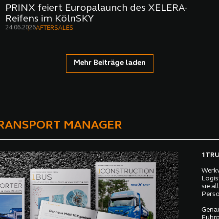
PRINX feiert Europalaunch des XELERA-
Reifens im KölnSKY
24.06.2026
AFTERSALES
Mehr Beiträge laden
TRANSPORT MANAGER
1TRUC
Werkv
Logis
sie a
Perso
Genau
Fuhrp