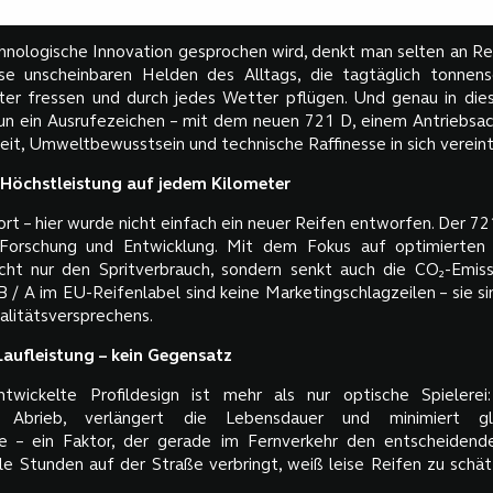
nologische Innovation gesprochen wird, denkt man selten an Rei
se unscheinbaren Helden des Alltags, die tagtäglich tonnen
ter fressen und durch jedes Wetter pflügen. Und genau in di
n ein Ausrufezeichen – mit dem neuen 721 D, einem Antriebsac
eit, Umweltbewusstsein und technische Raffinesse in sich vereint
 Höchstleistung auf jedem Kilometer
t – hier wurde nicht einfach ein neuer Reifen entworfen. Der 72
Forschung und Entwicklung. Mit dem Fokus auf optimierten 
icht nur den Spritverbrauch, sondern senkt auch die CO₂-Emis
 / A im EU-Reifenlabel sind keine Marketingschlagzeilen – sie s
alitätsversprechens.
aufleistung – kein Gegensatz
twickelte Profildesign ist mehr als nur optische Spielerei
n Abrieb, verlängert die Lebensdauer und minimiert gle
he – ein Faktor, der gerade im Fernverkehr den entscheidend
le Stunden auf der Straße verbringt, weiß leise Reifen zu schä