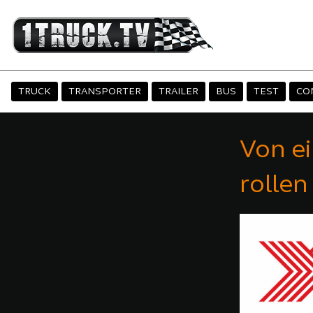
TRUCK
TRANSPORTER
TRAILER
BUS
TEST
CO
Von ei
rollen