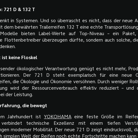
o: 721 D & 132 T
t in Systemen. Und so überrascht es nicht, dass der neue Ant
t dem bewährten Trailerreifen 132 T eine echte Transportlösung
 Modelle bieten Label-Werte auf Top-Niveau – ein Paket,
te Flottenbetreiber überzeugen dürfte, sondern auch solche, die
 denken.
 ist keine Floskel
sender ökologischer Verantwortung genügt es nicht mehr, Pro
ktionieren. Der 721 D steht exemplarisch für eine neue 
ifen, die Ökologie und Ökonomie versöhnen. Durch weniger Rol
tung wird der Ressourcenverbrauch effektiv reduziert – und
i der Leistung.
fahrung, die bewegt
em Jahrhundert ist
YOKOHAMA
eine feste Größe im Reifen
verbindet technische Exzellenz mit einem tiefen Verstä
gen moderner Mobilität. Der neue 721 D zeigt eindrucksvoll, d
ch simplen Welt der Reifen noch echte Fortschritte machen kann