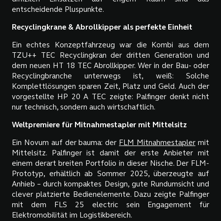
entscheidende Pluspunkte.
Recyclingkrane & Abrollkipper als perfekte Einheit
Ein echtes Konzeptfahrzeug war die Kombi aus dem
TZU++ TEC Recyclingkran der dritten Generation und
dem neuen HT 18 TEC Abrollkipper. Wer in der Bau- oder
Recyclingbranche unterwegs ist, weiß: Solche
Komplettlösungen sparen Zeit, Platz und Geld. Auch der
vorgestellte HP 20 A TEC zeigte: Palfinger denkt nicht
nur technisch, sondern auch wirtschaftlich.
Weltpremiere für Mitnahmestapler mit Mittelsitz
Ein Novum auf der bauma: der
FLM Mitnahmestapler
mit
Mittelsitz. Palfinger ist damit der erste Anbieter mit
einem derart breiten Portfolio in dieser Nische. Der FLM-
Prototyp, erhältlich ab Sommer 2025, überzeugte auf
Anhieb – durch kompaktes Design, gute Rundumsicht und
clever platzierte Bedienelemente. Dazu zeigte Palfinger
mit dem FLS 25 electric sein Engagement für
Elektromobilität im Logistikbereich.