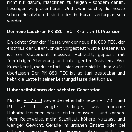
nicht nur darum, Maschinen zu zeigen – sondern darum,
Lösungen zu präsentieren. Und zwar solche, die heute
schon einsatzbereit sind oder in Kürze verfügbar sein
werden.
Der neue Ladekran PK 880 TEC – Kraft trifft Präzision
Ein echter Star der Messe war der neue
PK 880 TEC
, der
erstmals der Öffentlichkeit vorgestellt wurde. Dieser Kran
ist ein Statement: massive Hubkraft, gepaart mit
feinfühliger Steuerung und intelligenter Assistenz. Wer
Krane kennt, merkt sofort – hier wurde nichts dem Zufall
überlassen. Der PK 880 TEC ist ab Juni bestellbar und
hebt die Latte in seiner Leistungsklasse deutlich an.
Hubarbeitsbühnen der nächsten Generation
Mit der
PT 25 TJ
sowie den ebenfalls neuen PT 28 T und
PT 22 TJ zeigte Palfinger, was moderne
Hubarbeitsbühnen heute leisten müssen – und können.
Mehr Reichweite, mehr Stabilität, höhere Nutzlast und
weniger Gewicht. Gerade im urbanen Einsatz oder bei
diffizilen Einsätzen auf engem Raum sind das