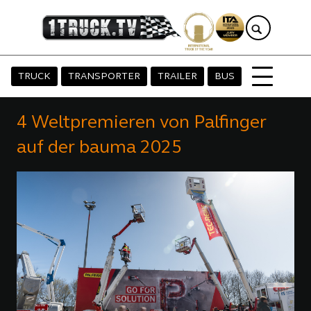
TRUCK
TRANSPORTER
TRAILER
BUS
4 Weltpremieren von Palfinger
auf der bauma 2025