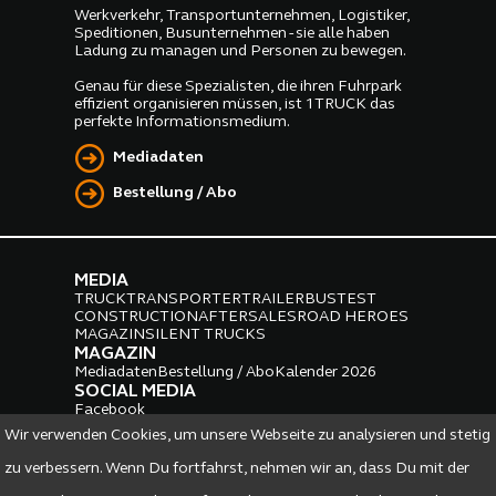
Werkverkehr, Transportunternehmen, Logistiker,
Speditionen, Busunternehmen - sie alle haben
Ladung zu managen und Personen zu bewegen.
Genau für diese Spezialisten, die ihren Fuhrpark
effizient organisieren müssen, ist 1TRUCK das
perfekte Informationsmedium.
Mediadaten
Bestellung / Abo
MEDIA
TRUCK
TRANSPORTER
TRAILER
BUS
TEST
CONSTRUCTION
AFTERSALES
ROAD HEROES
MAGAZIN
SILENT TRUCKS
MAGAZIN
Mediadaten
Bestellung / Abo
Kalender 2026
SOCIAL MEDIA
Facebook
Instagram
LinkedIn
Wir verwenden Cookies, um unsere Webseite zu analysieren und stetig
PARTNER
zu verbessern. Wenn Du fortfahrst, nehmen wir an, dass Du mit der