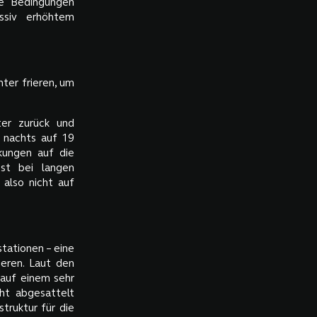
se Bedingungen
assiv erhöhtem
ter frieren, um
ter zurück und
, nachts auf 19
kungen auf die
st bei langen
 also nicht auf
tationen – eine
eren. Laut den
 auf einem sehr
ht abgesattelt
truktur für die