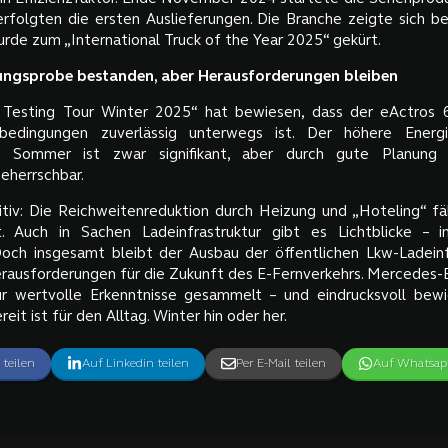
folgten die ersten Auslieferungen. Die Branche zeigte sich be
rde zum „International Truck of the Year 2025“ gekürt.
ungsprobe bestanden, aber Herausforderungen bleiben
 Testing Tour Winter 2025“ hat bewiesen, dass der eActros 
bedingungen zuverlässig unterwegs ist. Der höhere Energ
m Sommer ist zwar signifikant, aber durch gute Planung u
eherrschbar.
tiv: Die Reichweitenreduktion durch Heizung und „Hoteling“ fäl
t. Auch in Sachen Ladeinfrastruktur gibt es Lichtblicke – i
Doch insgesamt bleibt der Ausbau der öffentlichen Lkw-Ladeinf
rausforderungen für die Zukunft des E-Fernverkehrs. Mercedes-
ur wertvolle Erkenntnisse gesammelt – und eindrucksvoll bewi
reit ist für den Alltag. Winter hin oder her.
 teilen
Auf Linkedin teilen
Per E-Mail teilen
Auf Whatsapp