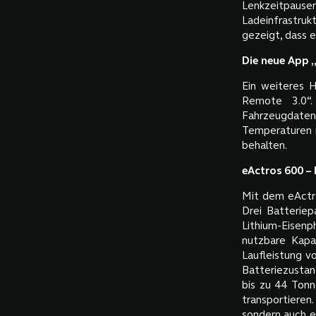
Lenkzeitpaus
Ladeinfrastrukt
gezeigt, dass e
Die neue App 
Ein weiteres 
Remote 3.0“.
Fahrzeugdaten 
Temperaturen i
behalten.
eActros 600 –
Mit dem eActro
Drei Batterie
Lithium-Eisen
nutzbare Kap
Laufleistung v
Batteriezustan
bis zu 44 Tonn
transportieren
sondern auch e