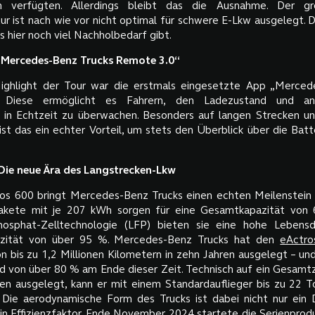
en verfügten. Allerdings bleibt das die Ausnahme. Der gr
ur ist nach wie vor nicht optimal für schwere E-Lkw ausgelegt. D
s hier noch viel Nachholbedarf gibt.
„Mercedes-Benz Trucks Remote 3.0“
Highlight der Tour war die erstmals eingesetzte App „Merced
 Diese ermöglicht es Fahrern, den Ladezustand und an
in Echtzeit zu überwachen. Besonders auf langen Strecken un
st das ein echter Vorteil, um stets den Überblick über die Batt
 Die neue Ära des Langstrecken-Lkw
s 600 bringt Mercedes-Benz Trucks einen echten Meilenstein 
pakete mit je 207 kWh sorgen für eine Gesamtkapazität von
phosphat-Zelltechnologie (LFP) bieten sie eine hohe Lebens
azität von über 95 %. Mercedes-Benz Trucks hat den
eActro
on bis zu 1,2 Millionen Kilometern in zehn Jahren ausgelegt – un
d von über 80 % am Ende dieser Zeit. Technisch auf ein Gesam
en ausgelegt, kann er mit einem Standardauflieger bis zu 22 
. Die aerodynamische Form des Trucks ist dabei nicht nur ein
in Effizienzfaktor. Ende November 2024 startete die Serienprodu