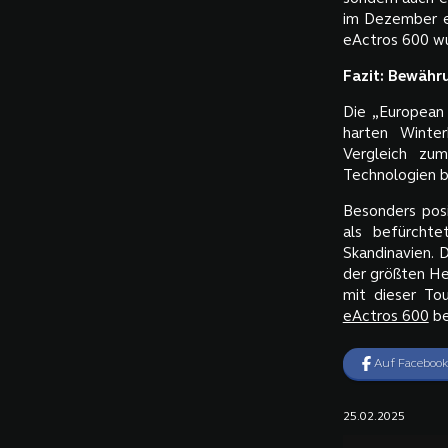
im Dezember er
eActros 600 wu
Fazit: Bewähr
Die „European
harten Winter
Vergleich zu
Technologien b
Besonders posi
als befürchte
Skandinavien. 
der größten He
mit dieser To
eActros 600
be
Auf Facebook
25.02.2025