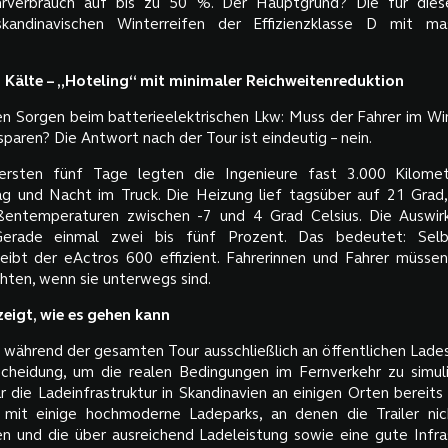
rverbrauch auf bis zu 50 %. Der Hauptgrund? Die für die
kandinavischen Winterreifen der Effizienzklasse D mit m
.
 Kälte – „Hoteling“ mit minimaler Reichweitenreduktion
en Sorgen beim batterieelektrischen Lkw: Muss der Fahrer im Win
paren? Die Antwort nach der Tour ist eindeutig – nein.
rsten fünf Tage legten die Ingenieure fast 3.000 Kilome
g und Nacht im Truck. Die Heizung lief tagsüber auf 21 Grad
ßentemperaturen zwischen -7 und 4 Grad Celsius. Die Auswir
Gerade einmal zwei bis fünf Prozent. Das bedeutet: Selb
eibt der eActros 600 effizient. Fahrerinnen und Fahrer müssen
hten, wenn sie unterwegs sind.
eigt, wie es gehen kann
während der gesamten Tour ausschließlich an öffentlichen Lades
cheidung, um die realen Bedingungen im Fernverkehr zu simuli
r die Ladeinfrastruktur in Skandinavien an einigen Orten bereits
 mit einige hochmoderne Ladeparks, an denen die Trailer nic
 und die über ausreichend Ladeleistung sowie eine gute Infras