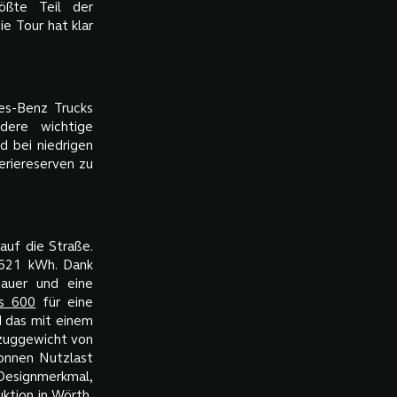
ößte Teil der
ie Tour hat klar
es-Benz Trucks
dere wichtige
d bei niedrigen
eriereserven zu
auf die Straße.
 621 kWh. Dank
dauer und eine
s 600
für eine
d das mit einem
tzuggewicht von
Tonnen Nutzlast
 Designmerkmal,
ktion in Wörth,