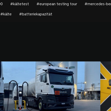
00
#kältetest
#european testing tour
#mercedes-ben
#kälte
#batteriekapazität