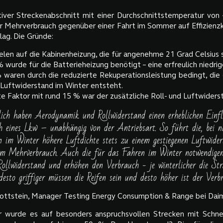
tiver Streckenabschnitt mit einer Durchschnittstemperatur von 
er Mehrverbrauch gegenüber einer Fahrt im Sommer auf Effizienz
lag. Die Gründe:
elen auf die Kabinenheizung, die für angenehme 21 Grad Celsius 
 wurde für die Batterieheizung benötigt – eine erfreulich niedrig
 waren durch die reduzierte Rekuperationsleistung bedingt, die
 Luftwiderstand im Winter entsteht.
e Faktor mit rund 15 % war der zusätzliche Roll- und Luftwiders
ich haben Aerodynamik und Rollwiderstand einen erheblichen Einf
h eines Lkw – unabhängig von der Antriebsart. So führt die, bei ni
 im Winter höhere Luftdichte stets zu einem gestiegenen Luftwid
em Mehrverbrauch. Auch die für das Fahren im Winter notwendigen
Rollwiderstand und erhöhen den Verbrauch - je winterlicher die Str
 desto griffiger müssen die Reifen sein und desto höher ist der Verb
ottstein, Manager Testing Energy Consumption & Range bei Daim
 wurde es auf besonders anspruchsvollen Strecken mit Schnee