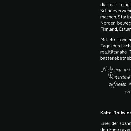
diesmal gin
Schneeverwehu
machen. Startp
Norden bewegt
Finnland, Estla
Mit 40 Tonnen
Tagesdurchsch
realitätsnahe 
batteriebetrie
„Nicht nur uns 
Wintereinsä
zufrieden 
eur
Kälte, Rollwid
Einer der span
den Energieverb