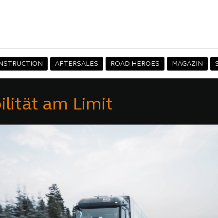
NSTRUCTION
AFTERSALES
ROAD HEROES
MAGAZIN
lität am Limit