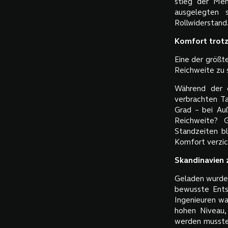
stieg der Meh
ausgelegten s
Rollwiderstand
Komfort trotz
Eine der größt
Reichweite zu s
Während der e
verbrachten Ta
Grad – bei Au
Reichweite? 
Standzeiten bl
Komfort verzic
Skandinavien z
Geladen wurde 
bewusste Ents
Ingenieuren wa
hohen Niveau,
werden mussten