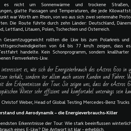
g es nicht um Sonnenwärme und trockene Straßen
ngen, glatte Passagen und Temperaturen, die jede Kilowattst
unkt war Wörth am Rhein, von wo aus sich zwei seriennahe Prot
en. Die Route führte durch zehn Länder: Deutschland, Dänem
nd, Lettland, Litauen, Polen, Tschechien und Österreich.
 Gesamtzuggewicht rollten die Lkw bis zum Polarkreis und 
nittsgeschwindigkeiten von 64 bis 77 km/h zeigen, dass e
Testfahrt handelte. Kein Schonprogramm, sondern knallharter
benen Fernverkehrs-Lkw.
interessiert es, wie sich der Energieverbrauch des eActros 600 in u
tzen verhält, sondern vor allem auch unsere Kunden und Fahrer. W
mit den Erkenntnissen der Tour. Sie zeigen uns, dass der eActros 
opäischen Winter sehr effizient und komfortabel unterwegs sein ka
Christof Weber, Head of Global Testing Mercedes-Benz Trucks
erstand und Aerodynamik – die Energieverbrauchs-Killer
nendsten Erkenntnisse der Tour: Wie stark beeinflussen winterli
rauch eines E-Lkw? Die Antwort ist klar – erheblich.