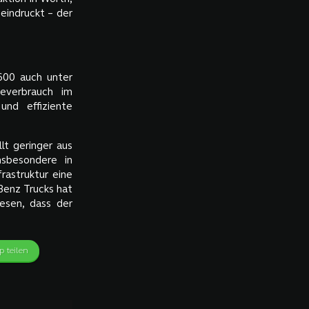
eindruckt – der
600 auch unter
ieverbrauch im
nd effiziente
lt geringer aus
nsbesondere in
rastruktur eine
Benz Trucks hat
esen, dass der
 teilen