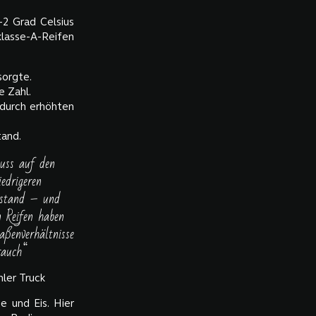
-2 Grad Celsius
klasse-A-Reifen
sorgte.
e Zahl.
 durch erhöhten
tand.
luss auf den
edrigeren
erstand – und
 Reifen haben
aßenverhältnisse
rauch“
ler Truck
 und Eis. Hier