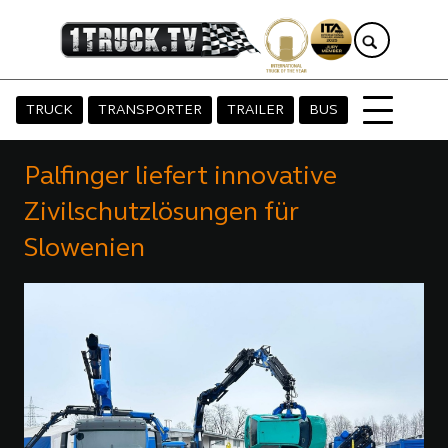
TRUCK
TRANSPORTER
TRAILER
BUS
Palfinger liefert innovative
Zivilschutzlösungen für
Slowenien