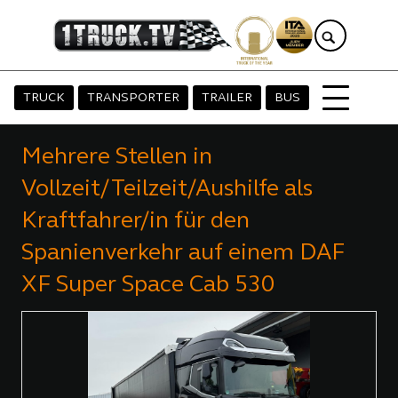
TRUCK
TRANSPORTER
TRAILER
BUS
Mehrere Stellen in
Vollzeit/Teilzeit/Aushilfe als
Kraftfahrer/in für den
Spanienverkehr auf einem DAF
XF Super Space Cab 530