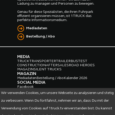
Ladung zu managen und Personen zu bewegen.
Genau für diese Spezialisten, die ihren Fuhrpark
effizient organisieren müssen, ist 1TRUCK das
perfekte Informationsmedium.
Mediadaten
Bestellung / Abo
MEDIA
TRUCK
TRANSPORTER
TRAILER
BUS
TEST
CONSTRUCTION
AFTERSALES
ROAD HEROES
MAGAZIN
SILENT TRUCKS
MAGAZIN
Mediadaten
Bestellung / Abo
Kalender 2026
SOCIAL MEDIA
Facebook
Instagram
LinkedIn
Wir verwenden Cookies, um unsere Webseite zu analysieren und stetig
PARTNER
zu verbessern. Wenn Du fortfahrst, nehmen wir an, dass Du mit der
Verwendung von Cookies auf 1truck.tv einverstanden bist. Du kannst