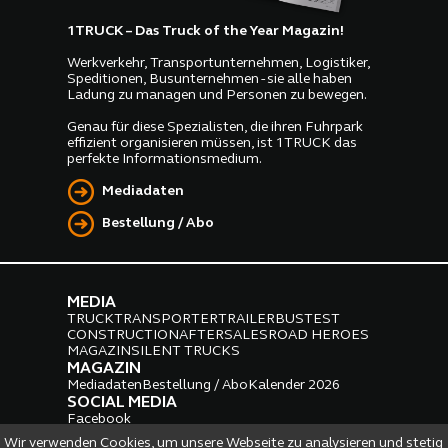
1TRUCK – Das Truck of the Year Magazin!
Werkverkehr, Transportunternehmen, Logistiker,
Speditionen, Busunternehmen - sie alle haben
Ladung zu managen und Personen zu bewegen.
Genau für diese Spezialisten, die ihren Fuhrpark
effizient organisieren müssen, ist 1TRUCK das
perfekte Informationsmedium.
Mediadaten
Bestellung / Abo
MEDIA
TRUCK
TRANSPORTER
TRAILER
BUS
TEST
CONSTRUCTION
AFTERSALES
ROAD HEROES
MAGAZIN
SILENT TRUCKS
MAGAZIN
Mediadaten
Bestellung / Abo
Kalender 2026
SOCIAL MEDIA
Facebook
Instagram
LinkedIn
Wir verwenden Cookies, um unsere Webseite zu analysieren und stetig