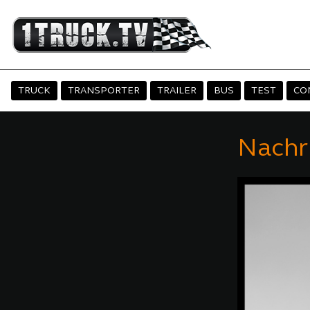
TRUCK
TRANSPORTER
TRAILER
BUS
TEST
CO
Nachr