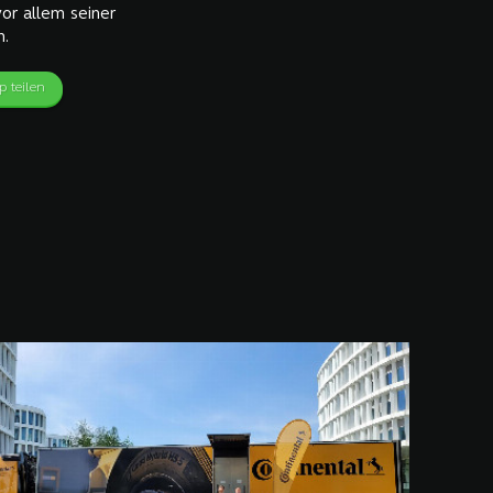
or allem seiner
n.
 teilen