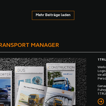
Mehr Beiträge laden
TRANSPORT MANAGER
1TRUC
Werkv
Logis
sie a
Perso
Genau
Fuhrp
1TRUC