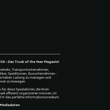
K – Das Truck of the Year Magazin!
erkehr, Transportunternehmen,
tiker, Speditionen, Busunternehmen -
lle haben Ladung zu managen und
nen zu bewegen.
 für diese Spezialisten, die ihren
ark effizient organisieren müssen, ist
K das perfekte Informationsmedium.
Mediadaten