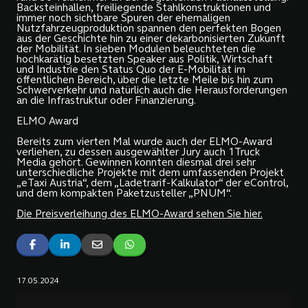
Backsteinhallen, freiliegende Stahlkonstruktionen und
immer noch sichtbare Spuren der ehemaligen
Nutzfahrzeugproduktion spannen den perfekten Bogen
aus der Geschichte hin zu einer dekarbonisierten Zukunft
der Mobilität. In sieben Modulen beleuchteten die
hochkarätig besetzten Speaker aus Politik, Wirtschaft
und Industrie den Status Quo der E-Mobilität im
öffentlichen Bereich, über die letzte Meile bis hin zum
Schwerverkehr und natürlich auch die Herausforderungen
an die Infrastruktur oder Finanzierung.
ELMO Award
Bereits zum vierten Mal wurde auch der ELMO-Award
verliehen, zu dessen ausgewählter Jury auch 1Truck
Media gehört. Gewinnen konnten diesmal drei sehr
unterschiedliche Projekte mit dem umfassenden Projekt
„eTaxi Austria“, dem „Ladetrarif-Kalkulator“ der eControl,
und dem kompakten Paketzusteller „PNUM“.
Die Preisverleihung des ELMO-Award sehen Sie hier.
17.05.2024