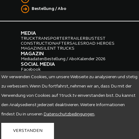
Bestellung / Abo
MEDIA
TRUCK
TRANSPORTER
TRAILER
BUS
TEST
CONSTRUCTION
AFTERSALES
ROAD HEROES
MAGAZIN
SILENT TRUCKS
MAGAZIN
Mediadaten
Bestellung / Abo
Kalender 2026
SOCIAL MEDIA
Facebook
Instagram
LinkedIn
Wir verwenden Cookies, um unsere Webseite zu analysieren und stetig
PARTNER
zu verbessern. Wenn Du fortfahrst, nehmen wir an, dass Du mit der
Verwendung von Cookies auf 1truck.tv einverstanden bist. Du kannst
den Analysedienst jederzeit deaktivieren. Weitere Informationen
findest Du in unseren
Datenschutzbedingungen
.
DATENSCHUTZ
IMPRESSUM
VERSTANDEN