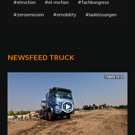
#elmotion
#el-motion
#fachkongress
#zeroemission
#emobility
#ladelösungen
NEWSFEED TRUCK