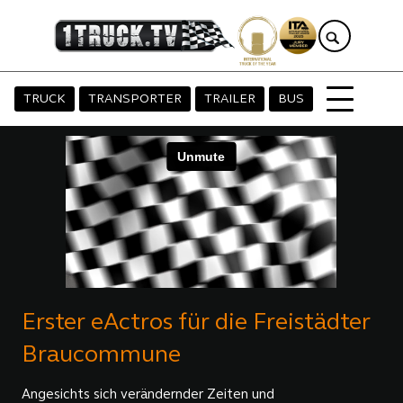
TRUCK
TRANSPORTER
TRAILER
BUS
Erster eActros für die Freistädter
Braucommune
Angesichts sich verändernder Zeiten und