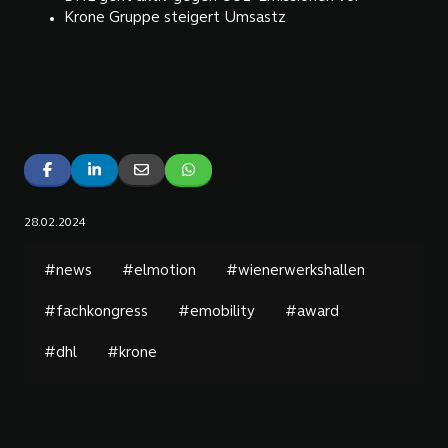
Krone Gruppe steigert Umsastz
28.02.2024
#news
#elmotion
#wienerwerkshallen
#fachkongress
#emobility
#award
#dhl
#krone