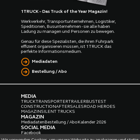
1TRUCK – Das Truck of the Year Magazin!
Werkverkehr, Transportunternehmen, Logistiker,
Speditionen, Busunternehmen - sie alle haben
Ladung zu managen und Personen zu bewegen.
Genau für diese Spezialisten, die ihren Fuhrpark
effizient organisieren müssen, ist 1TRUCK das
perfekte Informationsmedium.
Mediadaten
Bestellung / Abo
MEDIA
TRUCK
TRANSPORTER
TRAILER
BUS
TEST
CONSTRUCTION
AFTERSALES
ROAD HEROES
MAGAZIN
SILENT TRUCKS
MAGAZIN
Mediadaten
Bestellung / Abo
Kalender 2026
SOCIAL MEDIA
Facebook
Instagram
LinkedIn