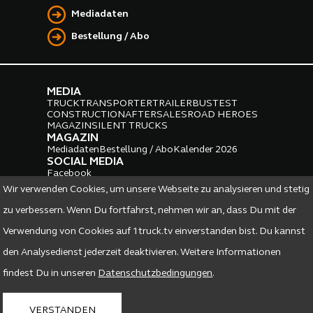
Mediadaten
Bestellung / Abo
MEDIA
TRUCK
TRANSPORTER
TRAILER
BUS
TEST
CONSTRUCTION
AFTERSALES
ROAD HEROES
MAGAZIN
SILENT TRUCKS
MAGAZIN
Mediadaten
Bestellung / Abo
Kalender 2026
SOCIAL MEDIA
Facebook
Instagram
LinkedIn
Wir verwenden Cookies, um unsere Webseite zu analysieren und stetig
PARTNER
zu verbessern. Wenn Du fortfahrst, nehmen wir an, dass Du mit der
Verwendung von Cookies auf 1truck.tv einverstanden bist. Du kannst
den Analysedienst jederzeit deaktivieren. Weitere Informationen
findest Du in unseren
Datenschutzbedingungen
.
DATENSCHUTZ
IMPRESSUM
VERSTANDEN