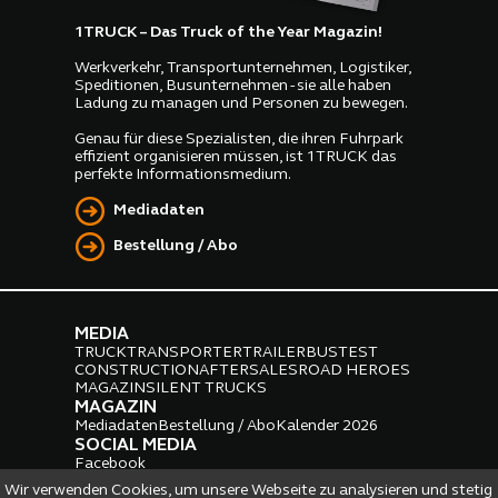
1TRUCK – Das Truck of the Year Magazin!
Werkverkehr, Transportunternehmen, Logistiker,
Speditionen, Busunternehmen - sie alle haben
Ladung zu managen und Personen zu bewegen.
Genau für diese Spezialisten, die ihren Fuhrpark
effizient organisieren müssen, ist 1TRUCK das
perfekte Informationsmedium.
Mediadaten
Bestellung / Abo
MEDIA
TRUCK
TRANSPORTER
TRAILER
BUS
TEST
CONSTRUCTION
AFTERSALES
ROAD HEROES
MAGAZIN
SILENT TRUCKS
MAGAZIN
Mediadaten
Bestellung / Abo
Kalender 2026
SOCIAL MEDIA
Facebook
Instagram
LinkedIn
Wir verwenden Cookies, um unsere Webseite zu analysieren und stetig