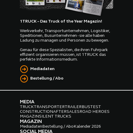
1TRUCK – Das Truck of the Year Magazin!
Werkverkehr, Transportunternehmen, Logistiker,
Speditionen, Busunternehmen - sie alle haben
Ladung zu managen und Personen zu bewegen.
Genau für diese Spezialisten, die ihren Fuhrpark
effizient organisieren müssen, ist 1TRUCK das
perfekte Informationsmedium.
Mediadaten
Bestellung / Abo
MEDIA
TRUCK
TRANSPORTER
TRAILER
BUS
TEST
CONSTRUCTION
AFTERSALES
ROAD HEROES
MAGAZIN
SILENT TRUCKS
MAGAZIN
Mediadaten
Bestellung / Abo
Kalender 2026
SOCIAL MEDIA