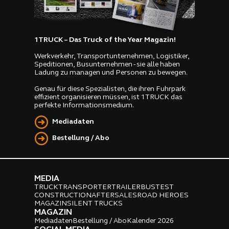
1TRUCK – Das Truck of the Year Magazin!
Werkverkehr, Transportunternehmen, Logistiker,
Speditionen, Busunternehmen - sie alle haben
Ladung zu managen und Personen zu bewegen.
Genau für diese Spezialisten, die ihren Fuhrpark
effizient organisieren müssen, ist 1TRUCK das
perfekte Informationsmedium.
Mediadaten
Bestellung / Abo
MEDIA
TRUCK
TRANSPORTER
TRAILER
BUS
TEST
CONSTRUCTION
AFTERSALES
ROAD HEROES
MAGAZIN
SILENT TRUCKS
MAGAZIN
Mediadaten
Bestellung / Abo
Kalender 2026