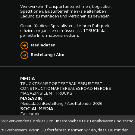
Werkverkehr, Transportunternehmen, Logistiker,
Speditionen, Busunternehmen - sie alle haben
Ladung zu managen und Personen zu bewegen.
Genau für diese Spezialisten, die ihren Fuhrpark
effizient organisieren müssen, ist 1TRUCK das
perfekte Informationsmedium.
Mediadaten
Bestellung / Abo
MEDIA
TRUCK
TRANSPORTER
TRAILER
BUS
TEST
CONSTRUCTION
AFTERSALES
ROAD HEROES
MAGAZIN
SILENT TRUCKS
MAGAZIN
Mediadaten
Bestellung / Abo
Kalender 2026
SOCIAL MEDIA
Facebook
Instagram
LinkedIn
Wir verwenden Cookies, um unsere Webseite zu analysieren und stetig
PARTNER
zu verbessern. Wenn Du fortfahrst, nehmen wir an, dass Du mit der