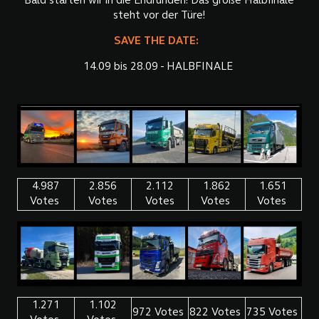
Bald starten wir in die Endrunden! Das große Halbfinale
steht vor der Türe!
SAVE THE DATE:
14.09 bis 28.09 - HALBFINALE
4.987
2.856
2.112
1.862
1.651
Votes
Votes
Votes
Votes
Votes
1.271
1.102
972 Votes
822 Votes
735 Votes