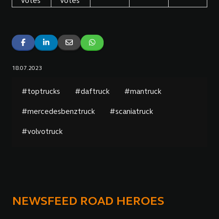
Votes
Votes
18.07.2023
#toptrucks
#daftruck
#mantruck
#mercedesbenztruck
#scaniatruck
#volvotruck
NEWSFEED ROAD HEROES