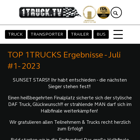
TRUCK
TRANSPORTER
TRAILER
BUS
TOP 1TRUCKS Ergebnisse - Juli
#1- 2023
SUNSET STARS!! Ihr habt entschieden - die nächsten
Sieger stehen fest!!
Einen heißbegehrten Finalplatz sicherte sich der stylische
DAF Truck, Glückwunsch!!! er strahlende MAN darf sich im
Halbfinale weiterkämpfen!
Wir gratulieren allen Teilnehmern & Trucks recht herzlich
zum Erfolg!!