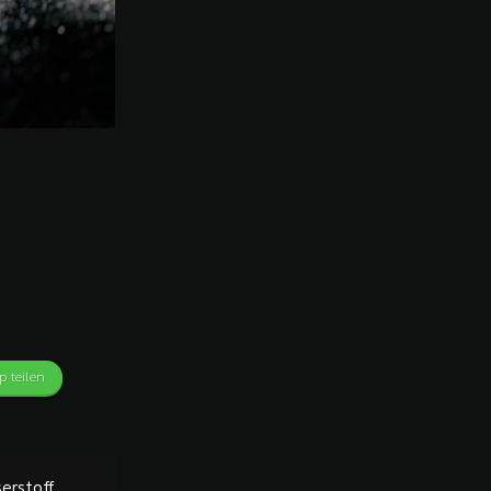
 teilen
erstoff