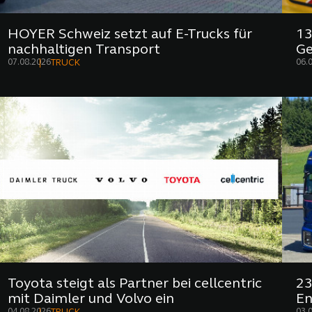
HOYER Schweiz setzt auf E-Trucks für
13
nachhaltigen Transport
Ge
07.08.2026
06.
TRUCK
Toyota steigt als Partner bei cellcentric
23
mit Daimler und Volvo ein
En
04.08.2026
03.