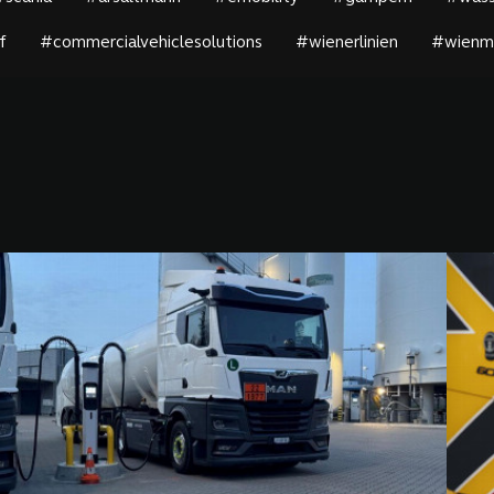
f
#commercialvehiclesolutions
#wienerlinien
#wienmo