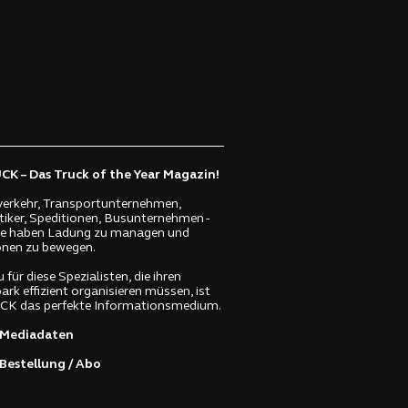
K – Das Truck of the Year Magazin!
erkehr, Transportunternehmen,
tiker, Speditionen, Busunternehmen -
lle haben Ladung zu managen und
nen zu bewegen.
 für diese Spezialisten, die ihren
ark effizient organisieren müssen, ist
K das perfekte Informationsmedium.
Mediadaten
Bestellung / Abo