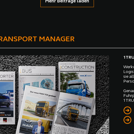
Mehr Beiträge laden
TRANSPORT MANAGER
1TRUC
Werkv
Logis
sie a
Perso
Genau
Fuhrp
1TRUC