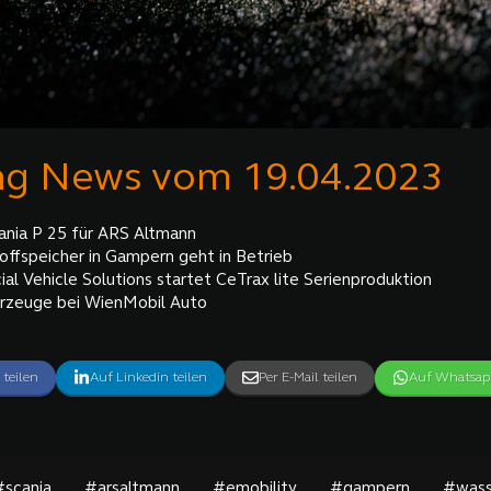
ng News vom 19.04.2023
ania P 25 für ARS Altmann
ffspeicher in Gampern geht in Betrieb
l Vehicle Solutions startet CeTrax lite Serienproduktion
rzeuge bei WienMobil Auto
 teilen
Auf Linkedin teilen
Per E-Mail teilen
Auf Whatsapp
#scania
#arsaltmann
#emobility
#gampern
#wass