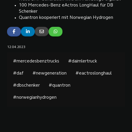
100 Mercedes-Benz eActros LongHaul für DB
Schenker
Quantron kooperiert mit Norwegian Hydrogen
12.04.2023
#mercedesbenztrucks
#daimlertruck
#daf
#newgeneration
#eactroslonghaul
#dbschenker
#quantron
#norwegianhydrogen