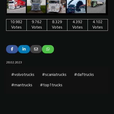
10.982
9.762
8.329
4.392
4.102
Votes
Votes
Votes
Votes
Votes
28.02.2023
#volvotrucks
#scaniatrucks
#daftrucks
#mantrucks
#top1trucks