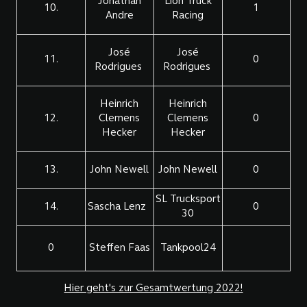
Jonathan
Lion Truck
10.
1
Andre
Racing
José
José
11.
0
Rodrigues
Rodrigues
Heinrich
Heinrich
12.
Clemens
Clemens
0
Hecker
Hecker
13.
John Newell
John Newell
0
SL Trucksport
14.
Sascha Lenz
0
30
0
Steffen Faas
Tankpool24
Hier geht's zur Gesamtwertung 2022!