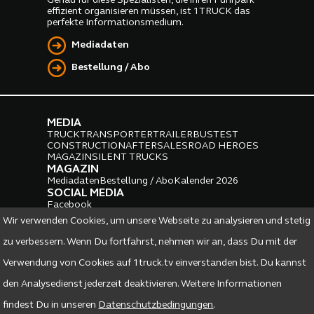
Genau für diese Spezialisten, die ihren Fuhrpark
effizient organisieren müssen, ist 1TRUCK das
perfekte Informationsmedium.
Mediadaten
Bestellung / Abo
MEDIA
TRUCK
TRANSPORTER
TRAILER
BUS
TEST
CONSTRUCTION
AFTERSALES
ROAD HEROES
MAGAZIN
SILENT TRUCKS
MAGAZIN
Mediadaten
Bestellung / Abo
Kalender 2026
SOCIAL MEDIA
Facebook
Instagram
LinkedIn
Wir verwenden Cookies, um unsere Webseite zu analysieren und stetig
PARTNER
zu verbessern. Wenn Du fortfahrst, nehmen wir an, dass Du mit der
Verwendung von Cookies auf 1truck.tv einverstanden bist. Du kannst
den Analysedienst jederzeit deaktivieren. Weitere Informationen
findest Du in unseren
Datenschutzbedingungen
.
DATENSCHUTZ