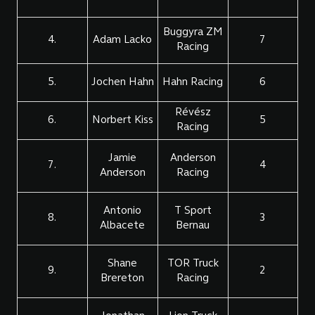
Buggyra ZM
4.
Adam Lacko
7
Racing
5.
Jochen Hahn
Hahn Racing
6
Révész
6.
Norbert Kiss
5
Racing
Jamie
Anderson
7.
4
Anderson
Racing
Antonio
T Sport
8.
3
Albacete
Bernau
Shane
TOR Truck
9.
2
Brereton
Racing