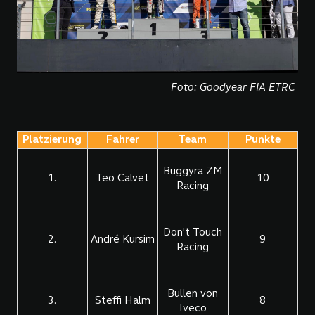
Foto: Goodyear FIA ETRC
Platzierung
Fahrer
Team
Punkte
Buggyra ZM
1.
Teo Calvet
10
Racing
Don't Touch
2.
André Kursim
9
Racing
Bullen von
3.
Steffi Halm
8
Iveco