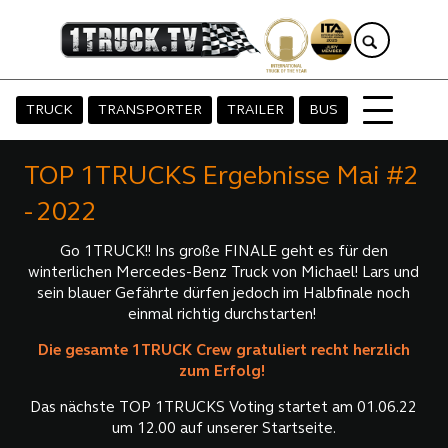
TRUCK
TRANSPORTER
TRAILER
BUS
TOP 1TRUCKS Ergebnisse Mai #2
- 2022
Go 1TRUCK!! Ins große FINALE geht es für den
winterlichen Mercedes-Benz Truck von Michael! Lars und
sein blauer Gefährte dürfen jedoch im Halbfinale noch
einmal richtig durchstarten!
Die gesamte 1TRUCK Crew gratuliert recht herzlich
zum Erfolg!
Das nächste TOP 1TRUCKS Voting startet am 01.06.22
um 12.00 auf unserer Startseite.