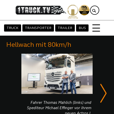
TRUCK
TRANSPORTER
TRAILER
BUS
Hellwach mit 80km/h
Fahrer Thomas Mahlich (links) und
Lkw-Fahr
Spediteur Michael Effinger vor ihrem
übe
neuen Actros L