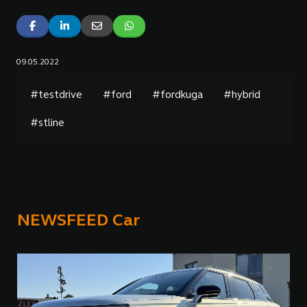
09.05.2022
#testdrive
#ford
#fordkuga
#hybrid
#stline
NEWSFEED Car