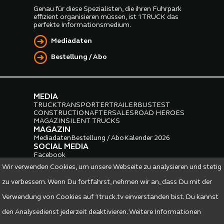
Genau für diese Spezialisten, die ihren Fuhrpark
effizient organisieren müssen, ist 1TRUCK das
perfekte Informationsmedium.
Mediadaten
Bestellung / Abo
MEDIA
TRUCK
TRANSPORTER
TRAILER
BUS
TEST
CONSTRUCTION
AFTERSALES
ROAD HEROES
MAGAZIN
SILENT TRUCKS
MAGAZIN
Mediadaten
Bestellung / Abo
Kalender 2026
SOCIAL MEDIA
Facebook
Instagram
LinkedIn
Wir verwenden Cookies, um unsere Webseite zu analysieren und stetig
PARTNER
zu verbessern. Wenn Du fortfahrst, nehmen wir an, dass Du mit der
Verwendung von Cookies auf 1truck.tv einverstanden bist. Du kannst
den Analysedienst jederzeit deaktivieren. Weitere Informationen