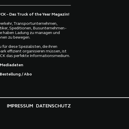
K – Das Truck of the Year Magazin!
erkehr, Transportunternehmen,
tiker, Speditionen, Busunternehmen -
lle haben Ladung zu managen und
nen zu bewegen.
 für diese Spezialisten, die ihren
ark effizient organisieren müssen, ist
K das perfekte Informationsmedium.
Mediadaten
Bestellung / Abo
IMPRESSUM
DATENSCHUTZ