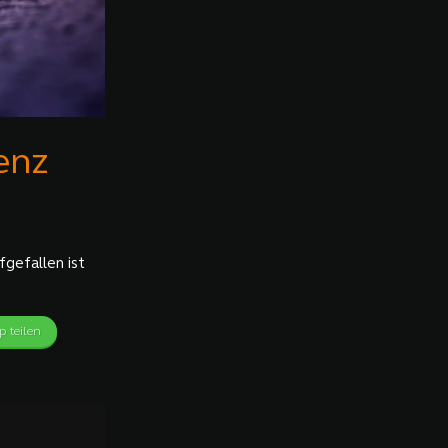
enz
gefallen ist
 teilen