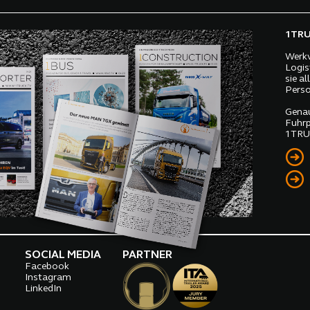
1TRUC
Werkv
Logis
sie a
Perso
Genau
Fuhrp
1TRUC
SOCIAL MEDIA
PARTNER
Facebook
o
Instagram
LinkedIn