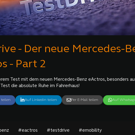
rive - Der neue Mercedes-B
s - Part 2
erem Test mit dem neuen Mercedes-Benz eActros, besonders auf
 Test die absolute Ruhe im Fahrerhaus!
 teilen
Auf Linkedin teilen
Per E-Mail teilen
Auf Whatsapp
benz
#eactros
#testdrive
#emobility