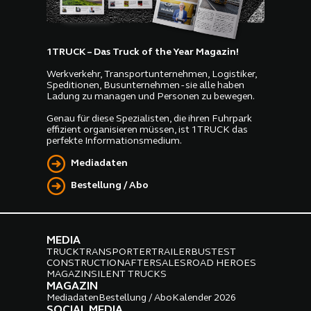
1TRUCK – Das Truck of the Year Magazin!
Werkverkehr, Transportunternehmen, Logistiker,
Speditionen, Busunternehmen - sie alle haben
Ladung zu managen und Personen zu bewegen.
Genau für diese Spezialisten, die ihren Fuhrpark
effizient organisieren müssen, ist 1TRUCK das
perfekte Informationsmedium.
Mediadaten
Bestellung / Abo
MEDIA
TRUCK
TRANSPORTER
TRAILER
BUS
TEST
CONSTRUCTION
AFTERSALES
ROAD HEROES
MAGAZIN
SILENT TRUCKS
MAGAZIN
Mediadaten
Bestellung / Abo
Kalender 2026
SOCIAL MEDIA