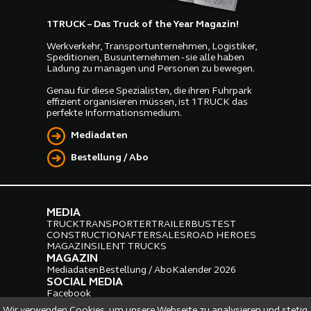
1TRUCK – Das Truck of the Year Magazin!
Werkverkehr, Transportunternehmen, Logistiker,
Speditionen, Busunternehmen - sie alle haben
Ladung zu managen und Personen zu bewegen.
Genau für diese Spezialisten, die ihren Fuhrpark
effizient organisieren müssen, ist 1TRUCK das
perfekte Informationsmedium.
Mediadaten
Bestellung / Abo
MEDIA
TRUCK
TRANSPORTER
TRAILER
BUS
TEST
CONSTRUCTION
AFTERSALES
ROAD HEROES
MAGAZIN
SILENT TRUCKS
MAGAZIN
Mediadaten
Bestellung / Abo
Kalender 2026
SOCIAL MEDIA
Facebook
Instagram
LinkedIn
Wir verwenden Cookies, um unsere Webseite zu analysieren und stetig