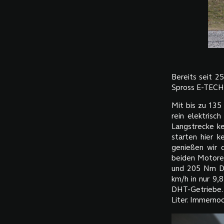
Bereits seit 2
Spross E-TECH i
Mit bis zu 135
rein elektrisc
Langstrecke k
starten hier 
genießen wir 
beiden Motoren
und 205 Nm Dr
km/h in nur 9,
DHT-Getriebe.
Liter. Immernoc