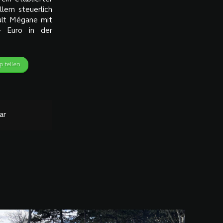
llem steuerlich
ult Mégane mit
- Euro in der
 teilen
ar