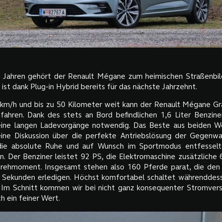
5 Jahren gehört der Renault Mégane zum heimischen Straßenbild
st dank Plug-in Hybrid bereits für das nächste Jahrzehnt.
 km/h und bis zu 50 Kilometer weit kann der Renault Mégane G
h fahren. Dank des stets an Bord befindlichen 1,6 Liter Benzine
eine langen Ladevorgänge notwendig. Das Beste aus beiden We
keine Diskussion über die perfekte Antriebslösung der Gegenw
die absolute Ruhe und auf Wunsch im Sportmodus entfesselt
. Der Benziner leistet 92 PS, die Elektromaschine zusätzliche
ehmoment. Insgesamt stehen also 160 Pferde parat, die den 
8 Sekunden erledigen. Höchst komfortabel schaltet währendde
 Im Schnitt kommen wir bei nicht ganz konsequenter Stromvers
h ein feiner Wert.