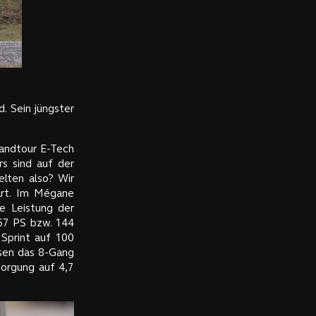
. Sein jüngster
randtour E-Tech
rs sind auf der
lten also? Wir
art. Im Mégane
e Leistung der
 67 PS bzw. 144
Sprint auf 100
ssen das 8-Gang
orgung auf 4,7