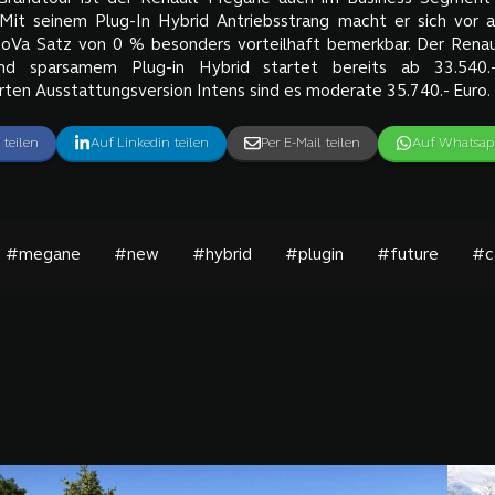
Mit seinem Plug-In Hybrid Antriebsstrang macht er sich vor a
NoVa Satz von 0 % besonders vorteilhaft bemerkbar. Der Rena
und sparsamem Plug-in Hybrid startet bereits ab 33.540.
en Ausstattungsversion Intens sind es moderate 35.740.- Euro.
 teilen
Auf Linkedin teilen
Per E-Mail teilen
Auf Whatsapp
#megane
#new
#hybrid
#plugin
#future
#c