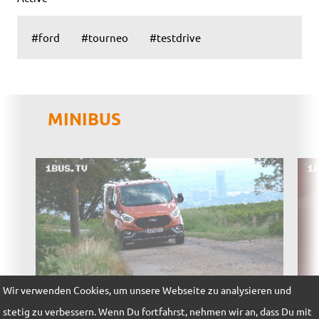
#ford
#tourneo
#testdrive
MINIBUS
Wir verwenden Cookies, um unsere Webseite zu analysieren und
stetig zu verbessern. Wenn Du fortfahrst, nehmen wir an, dass Du mit
TestDrive - Ford Tourneo Custom Active
Tes